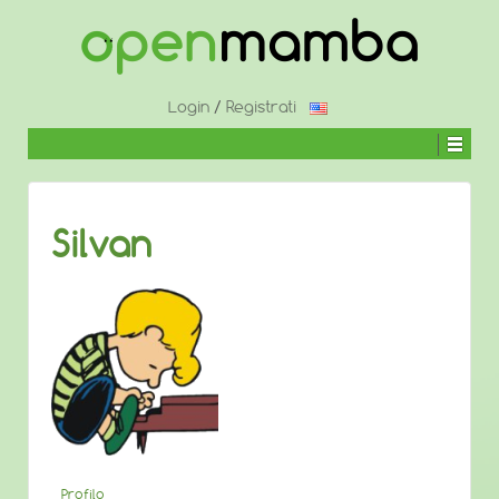
↓
SALTA
AL
CONTENUTO
PRINCIPALE
Login
/
Registrati
Silvan
Profilo