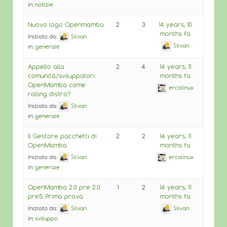
in:
notizie
Nuovo logo Openmamba
2
3
14 years, 10
months fa
Iniziato da:
Silvan
Silvan
in:
generale
Appello alla
2
4
14 years, 11
comunità/sviluppatori:
months fa
OpenMamba come
ercolinux
rolling distro?
Iniziato da:
Silvan
in:
generale
Il Gestore pacchetti di
2
2
14 years, 11
OpenMamba
months fa
Iniziato da:
Silvan
ercolinux
in:
generale
OpenMamba 2.0 pre 2.0
1
2
14 years, 11
pre5: Prima prova
months fa
Iniziato da:
Silvan
Silvan
in:
sviluppo