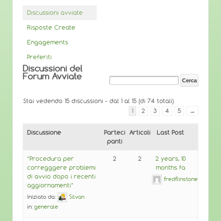
Discussioni avviate
Risposte Create
Engagements
Preferiti
Discussioni del
Forum Avviate
Stai vedendo 15 discussioni - dal 1 al 15 (di 74 totali)
1
2
3
4
5
→
Discussione
Parteci
Articoli
Last Post
panti
*Procedura per
2
2
2 years, 10
corregggere problemi
months fa
di avvio dopo i recenti
fredflinstone
aggiornamenti*
Iniziato da:
Silvan
in:
generale