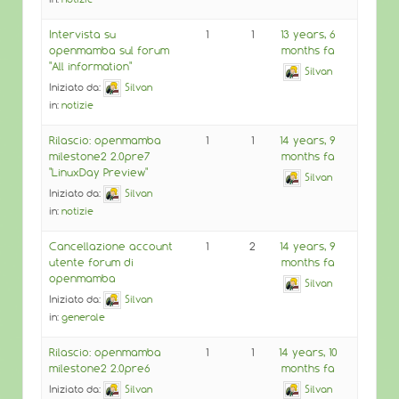
Intervista su
1
1
13 years, 6
openmamba sul forum
months fa
"All information"
Silvan
Iniziato da:
Silvan
in:
notizie
Rilascio: openmamba
1
1
14 years, 9
milestone2 2.0pre7
months fa
"LinuxDay Preview"
Silvan
Iniziato da:
Silvan
in:
notizie
Cancellazione account
1
2
14 years, 9
utente forum di
months fa
openmamba
Silvan
Iniziato da:
Silvan
in:
generale
Rilascio: openmamba
1
1
14 years, 10
milestone2 2.0pre6
months fa
Iniziato da:
Silvan
Silvan