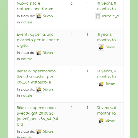
Nuovo sito e
6
11
10 years, 8
riattivazione forum
months fa
Iniziato da:
Silvan
michele_d
in:
notizie
Eventi: Cyberia: una
1
1
11 years, 11
giornata per le libertà
months fa
digitali
Silvan
Iniziato da:
Silvan
in:
notizie
Rilascio: openmamba
1
1
13 years, 6
livecd snapshot per
months fa
x86_64 installabile
Silvan
Iniziato da:
Silvan
in:
notizie
Rilascio: openmamba
1
1
13 years, 6
livecd-light 20130126
months fa
(devel) per x86_64 (64
Silvan
bit)
Iniziato da:
Silvan
in:
notizie