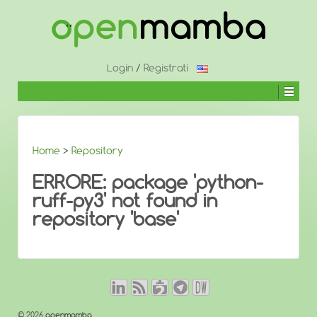
↓
SALTA
AL
CONTENUTO
PRINCIPALE
Login
/
Registrati
Home
>
Repository
ERRORE: package 'python-
ruff-py3' not found in
repository 'base'
© 2026
openmamba