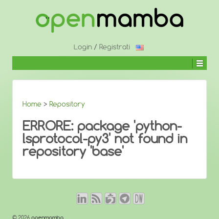
↓
SALTA
AL
CONTENUTO
PRINCIPALE
Login
/
Registrati
Home
>
Repository
ERRORE: package 'python-
lsprotocol-py3' not found in
repository 'base'
© 2026
openmamba