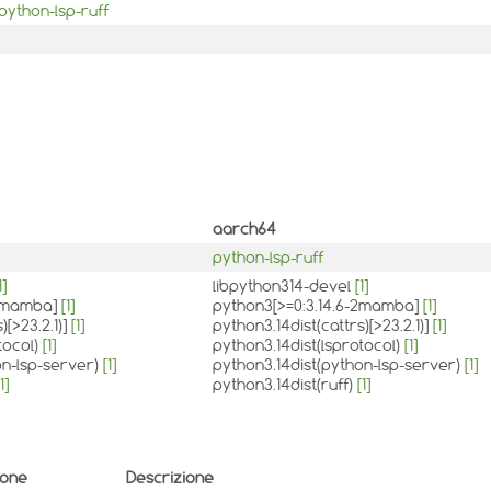
python-lsp-ruff
aarch64
python-lsp-ruff
1]
libpython314-devel
[1]
-2mamba]
[1]
python3[>=0:3.14.6-2mamba]
[1]
)[>23.2.1)]
[1]
python3.14dist(cattrs)[>23.2.1)]
[1]
tocol)
[1]
python3.14dist(lsprotocol)
[1]
on-lsp-server)
[1]
python3.14dist(python-lsp-server)
[1]
1]
python3.14dist(ruff)
[1]
ione
Descrizione