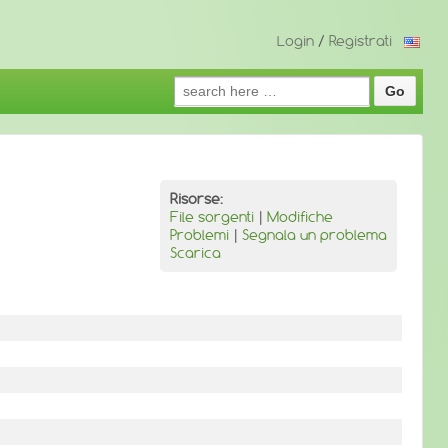
Login
/
Registrati
Search
for:
Risorse:
File sorgenti
|
Modifiche
Problemi
|
Segnala un problema
Scarica