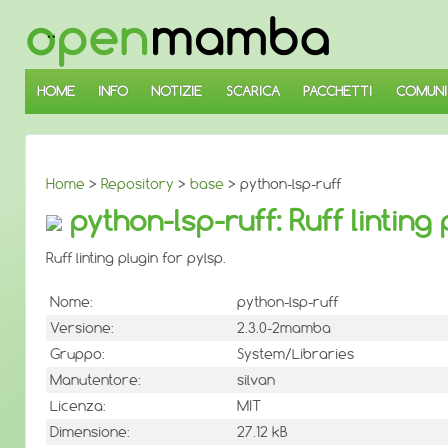
↓
SALTA
AL
CONTENUTO
PRINCIPALE
HOME
INFO
NOTIZIE
SCARICA
PACCHETTI
COMUNI
Home
>
Repository
>
base
> python-lsp-ruff
python-lsp-ruff: Ruff linting 
Ruff linting plugin for pylsp.
Nome:
python-lsp-ruff
Versione:
2.3.0-2mamba
Gruppo:
System/Libraries
Manutentore:
silvan
Licenza:
MIT
Dimensione:
27.12 kB