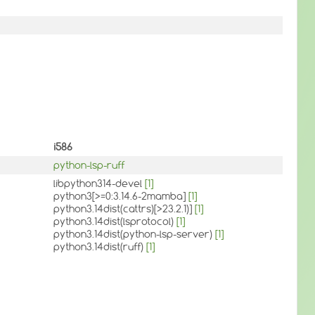
i586
python-lsp-ruff
libpython314-devel
[1]
python3[>=0:3.14.6-2mamba]
[1]
python3.14dist(cattrs)[>23.2.1)]
[1]
python3.14dist(lsprotocol)
[1]
python3.14dist(python-lsp-server)
[1]
python3.14dist(ruff)
[1]