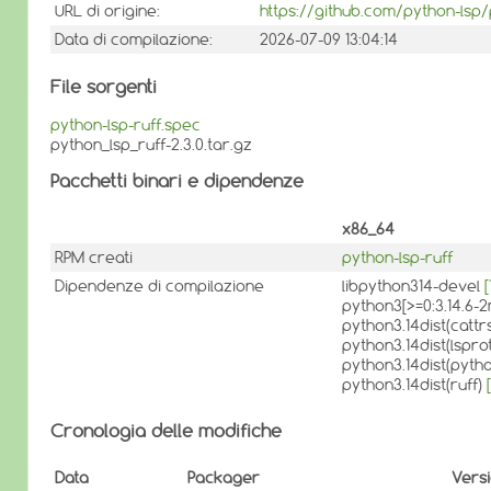
URL di origine:
https://github.com/python-lsp/
Data di compilazione:
2026-07-09 13:04:14
File sorgenti
python-lsp-ruff.spec
python_lsp_ruff-2.3.0.tar.gz
Pacchetti binari e dipendenze
x86_64
RPM creati
python-lsp-ruff
Dipendenze di compilazione
libpython314-devel
[
python3[>=0:3.14.6
python3.14dist(cattrs
python3.14dist(lspro
python3.14dist(pyth
python3.14dist(ruff)
[
Cronologia delle modifiche
Data
Packager
Vers