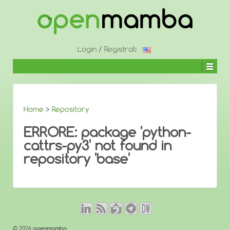
↓
SALTA
AL
CONTENUTO
PRINCIPALE
Login
/
Registrati
Home
>
Repository
ERRORE: package 'python-
cattrs-py3' not found in
repository 'base'
© 2026
openmamba