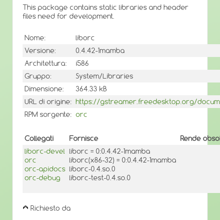
This package contains static libraries and header
files need for development.
Nome:
liborc
Versione:
0.4.42-1mamba
Architettura:
i586
Gruppo:
System/Libraries
Dimensione:
364.33 kB
URL di origine:
https://gstreamer.freedesktop.org/documen
RPM sorgente:
orc
Collegati
Fornisce
Rende obsol
liborc-devel
liborc = 0:0.4.42-1mamba
orc
liborc(x86-32) = 0:0.4.42-1mamba
orc-apidocs
liborc-0.4.so.0
orc-debug
liborc-test-0.4.so.0
Richiesto da