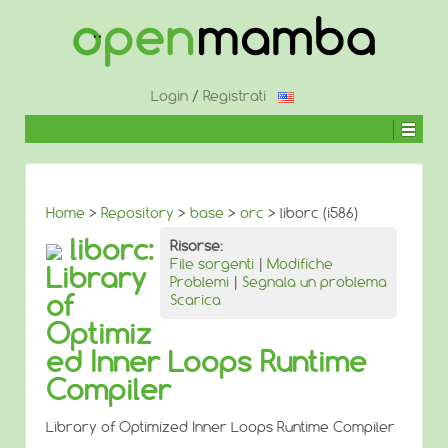
↓
SALTA
AL
CONTENUTO
PRINCIPALE
Login
/
Registrati
Home
>
Repository
>
base
>
orc
> liborc (i586)
liborc:
Risorse:
File sorgenti
|
Modifiche
Library
Problemi
|
Segnala un problema
of
Scarica
Optimiz
ed Inner Loops Runtime
Compiler
Library of Optimized Inner Loops Runtime Compiler