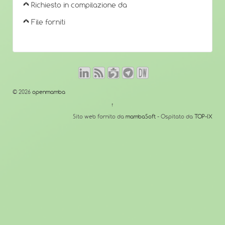
Richiesto in compilazione da
File forniti
© 2026
openmamba
↑
Sito web fornito da
mambaSoft
- Ospitato da
TOP-IX