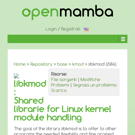
↓
SALTA
AL
CONTENUTO
PRINCIPALE
Login
/
Registrati
Home
>
Repository
>
base
>
kmod
> libkmod (i586)
Risorse:
File sorgenti
|
Modifiche
libkmod
Problemi
|
Segnala un problema
:
Scarica
Shared
librarie for Linux kernel
module handling
The goal of the library libkmod is to offer to other
programs the needed flexibility and fine grained