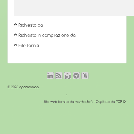
Richiesto da
Richiesto in compilazione da
File forniti
© 2026
openmamba
↑
Sito web fornito da
mambaSoft
- Ospitato da
TOP-IX