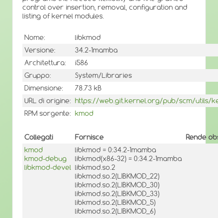
control over insertion, removal, configuration and
listing of kernel modules.
Nome:
libkmod
Versione:
34.2-1mamba
Architettura:
i586
Gruppo:
System/Libraries
Dimensione:
78.73 kB
URL di origine:
https://web.git.kernel.org/pub/scm/utils/
RPM sorgente:
kmod
Collegati
Fornisce
Rende obs
kmod
libkmod = 0:34.2-1mamba
kmod-debug
libkmod(x86-32) = 0:34.2-1mamba
libkmod-devel
libkmod.so.2
libkmod.so.2(LIBKMOD_22)
libkmod.so.2(LIBKMOD_30)
libkmod.so.2(LIBKMOD_33)
libkmod.so.2(LIBKMOD_5)
libkmod.so.2(LIBKMOD_6)