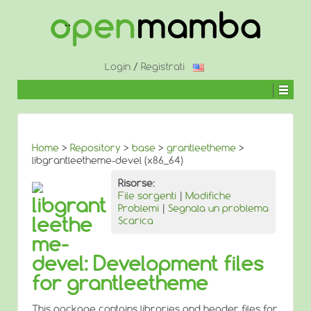
↓
SALTA
AL
CONTENUTO
PRINCIPALE
Login
/
Registrati
Home
>
Repository
>
base
>
grantleetheme
>
libgrantleetheme-devel (x86_64)
Risorse:
File sorgenti
|
Modifiche
libgrant
Problemi
|
Segnala un problema
leethe
Scarica
me-
devel: Development files
for grantleetheme
This package contains libraries and header files for