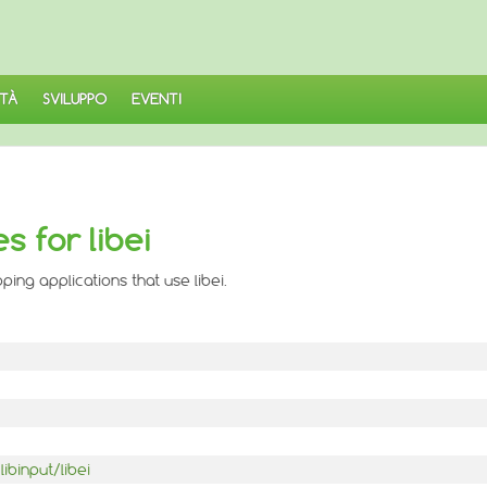
TÀ
SVILUPPO
EVENTI
s for libei
ing applications that use libei.
ibinput/libei