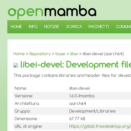
↓
SALTA
AL
CONTENUTO
PRINCIPALE
HOME
INFO
NOTIZIE
SCARICA
PACCHETTI
COMUNI
Home
>
Repository
>
base
>
libei
> libei-devel (aarch64)
libei-devel: Development file
This package contains libraries and header files for develop
Nome:
libei-devel
Versione:
1.6.0-1mamba
Architettura:
aarch64
Gruppo:
Development/Libraries
Dimensione:
67.77 kB
URL di origine:
https://gitlab.freedesktop.org/l