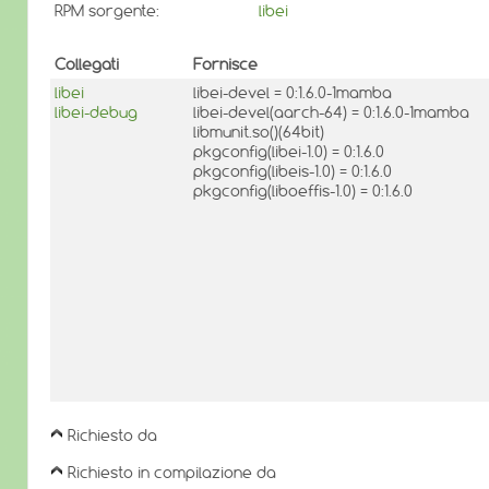
RPM sorgente:
libei
Collegati
Fornisce
libei
libei-devel = 0:1.6.0-1mamba
libei-debug
libei-devel(aarch-64) = 0:1.6.0-1mamba
libmunit.so()(64bit)
pkgconfig(libei-1.0) = 0:1.6.0
pkgconfig(libeis-1.0) = 0:1.6.0
pkgconfig(liboeffis-1.0) = 0:1.6.0
Richiesto da
Richiesto in compilazione da