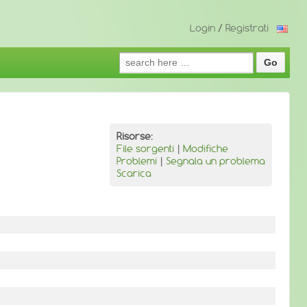
Login
/
Registrati
Search
for:
Risorse:
File sorgenti
|
Modifiche
Problemi
|
Segnala un problema
Scarica