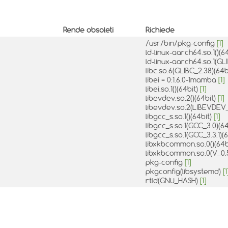
Rende obsoleti
Richiede
/usr/bin/pkg-config
[1]
ld-linux-aarch64.so.1()(6
ld-linux-aarch64.so.1(GLI
libc.so.6(GLIBC_2.38)(64b
libei = 0:1.6.0-1mamba
[1]
libei.so.1()(64bit)
[1]
libevdev.so.2()(64bit)
[1]
libevdev.so.2(LIBEVDEV_
libgcc_s.so.1()(64bit)
[1]
libgcc_s.so.1(GCC_3.0)(6
libgcc_s.so.1(GCC_3.3.1)(
libxkbcommon.so.0()(64b
libxkbcommon.so.0(V_0.5
pkg-config
[1]
pkgconfig(libsystemd)
[1
rtld(GNU_HASH)
[1]