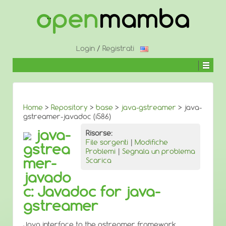
↓
SALTA
AL
CONTENUTO
PRINCIPALE
Login
/
Registrati
Home
>
Repository
>
base
>
java-gstreamer
> java-
gstreamer-javadoc (i586)
java-
Risorse:
File sorgenti
|
Modifiche
gstrea
Problemi
|
Segnala un problema
mer-
Scarica
javado
c: Javadoc for java-
gstreamer
Java interface to the gstreamer framework.