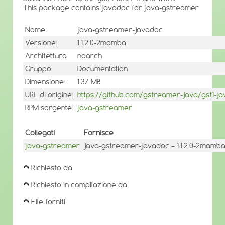
This package contains javadoc for java-gstreamer
Nome:
java-gstreamer-javadoc
Versione:
1:1.2.0-2mamba
Architettura:
noarch
Gruppo:
Documentation
Dimensione:
1.37 MB
URL di origine:
https://github.com/gstreamer-java/gst1-j
RPM sorgente:
java-gstreamer
Collegati
Fornisce
java-gstreamer
java-gstreamer-javadoc = 1:1.2.0-2mamb
Richiesto da
Richiesto in compilazione da
File forniti