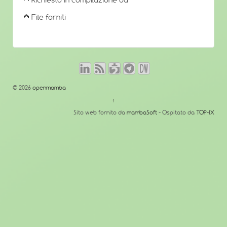
Richiesto in compilazione da
File forniti
© 2026
openmamba
↑
Sito web fornito da
mambaSoft
- Ospitato da
TOP-IX