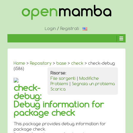
↓
SALTA
AL
CONTENUTO
PRINCIPALE
Login
/
Registrati
Home
>
Repository
>
base
>
check
> check-debug
(i586)
Risorse:
File sorgenti
|
Modifiche
Problemi
|
Segnala un problema
check-
Scarica
debug:
Debug information for
package check
This package provides debug information for
package check.