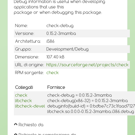
Debug information is useful when developing
applications that use this
package or when debugging this package.
Nome:
check-debug
Versione:
0.15.2-3mamba
Architettura:
i586
Gruppo:
Development/Debug
Dimensione:
107.40 kB
URL di origine:
https://sourceforge.net/projects/check
RPM sorgente:
check
Collegati
Fornisce
check
check-debug = 0:0.15.2-3mamba
libcheck
check-debug(x86-32) = 0:0.15.2-3mamba
libcheck-devel
debuginfo(build-id) = 0:bdbe7c73c1faad71
libcheck.so.0.0.0-0.15.2-3mamba.i386.debug
Richiesto da