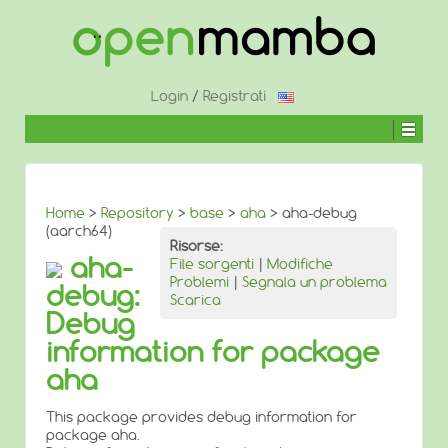
↓
SALTA
AL
CONTENUTO
PRINCIPALE
Login
/
Registrati
Home
>
Repository
>
base
>
aha
> aha-debug
(aarch64)
Risorse:
aha-
File sorgenti
|
Modifiche
Problemi
|
Segnala un problema
debug:
Scarica
Debug
information for package
aha
This package provides debug information for
package aha.