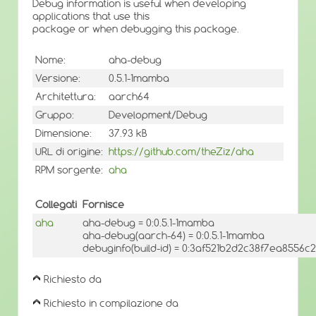
Debug information is useful when developing
applications that use this
package or when debugging this package.
Nome:
aha-debug
Versione:
0.5.1-1mamba
Architettura:
aarch64
Gruppo:
Development/Debug
Dimensione:
37.93 kB
URL di origine:
https://github.com/theZiz/aha
RPM sorgente:
aha
Collegati
Fornisce
aha
aha-debug = 0:0.5.1-1mamba
aha-debug(aarch-64) = 0:0.5.1-1mamba
debuginfo(build-id) = 0:3af521b2d2c38f7ea8556
Richiesto da
Richiesto in compilazione da