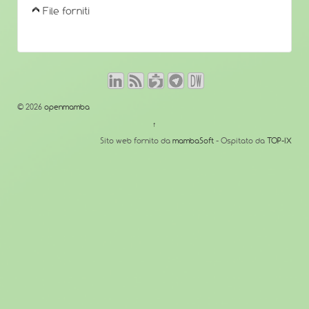
File forniti
© 2026
openmamba
↑
Sito web fornito da
mambaSoft
- Ospitato da
TOP-IX