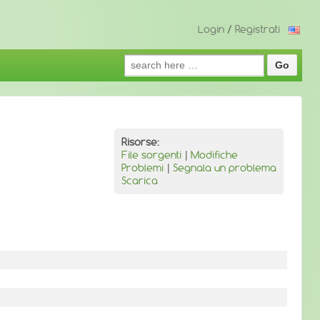
Login
/
Registrati
Search
for:
Risorse:
File sorgenti
|
Modifiche
Problemi
|
Segnala un problema
Scarica