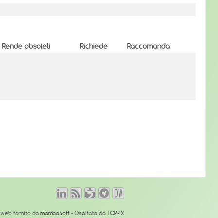
Rende obsoleti
Richiede
Raccomanda
o web fornito da
mambaSoft
- Ospitato da
TOP-IX