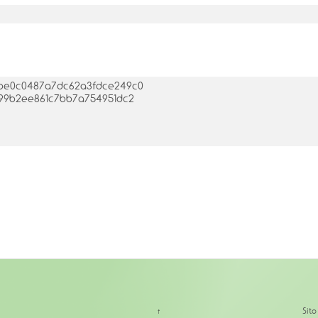
63be0c0487a7dc62a3fdce249c0
4199b2ee861c7bb7a754951dc2
↑
Sit