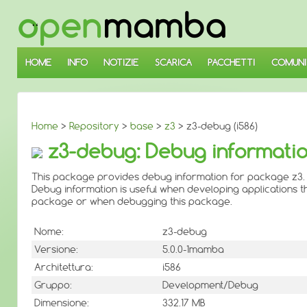
↓
SALTA
AL
CONTENUTO
PRINCIPALE
HOME
INFO
NOTIZIE
SCARICA
PACCHETTI
COMUNI
Home
>
Repository
>
base
>
z3
> z3-debug (i586)
z3-debug: Debug informatio
This package provides debug information for package z3.
Debug information is useful when developing applications th
package or when debugging this package.
Nome:
z3-debug
Versione:
5.0.0-1mamba
Architettura:
i586
Gruppo:
Development/Debug
Dimensione:
332.17 MB