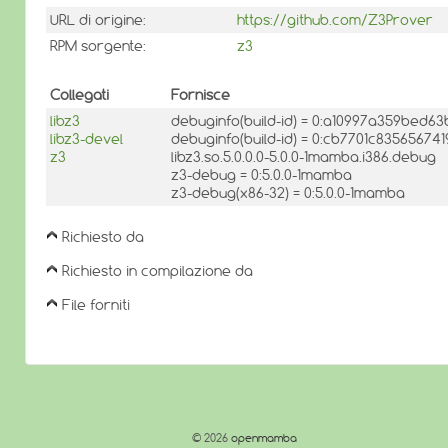
URL di origine:
https://github.com/Z3Prover
RPM sorgente:
z3
Collegati
Fornisce
libz3
debuginfo(build-id) = 0:a10997a359bed
libz3-devel
debuginfo(build-id) = 0:cb7701c8356567
z3
libz3.so.5.0.0.0-5.0.0-1mamba.i386.debug
z3-debug = 0:5.0.0-1mamba
z3-debug(x86-32) = 0:5.0.0-1mamba
Richiesto da
Richiesto in compilazione da
File forniti
© 2026
openmamba