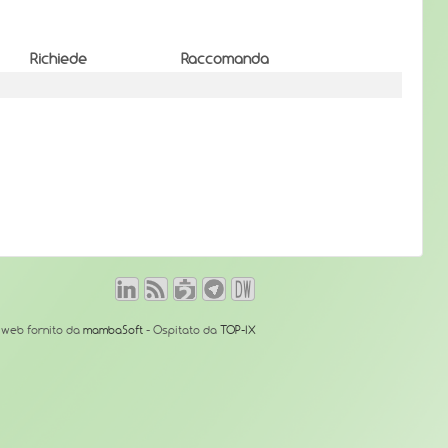
Richiede
Raccomanda
o web fornito da
mambaSoft
- Ospitato da
TOP-IX