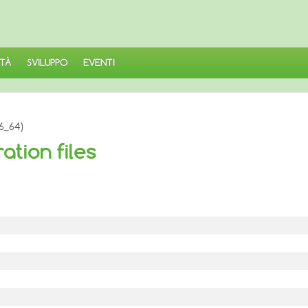
TÀ
SVILUPPO
EVENTI
86_64)
ation files