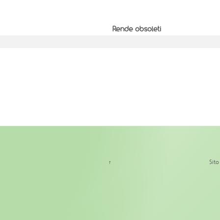
Rende obsoleti
↑
Sit