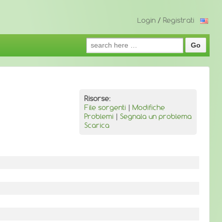
Login
/
Registrati
Search
for:
Risorse:
File sorgenti
|
Modifiche
Problemi
|
Segnala un problema
Scarica