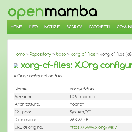
↓
SALTA
AL
CONTENUTO
PRINCIPALE
HOME
INFO
NOTIZIE
SCARICA
PACCHETTI
COMUNI
Home
>
Repository
>
base
>
xorg-cf-files
> xorg-cf-files (x
xorg-cf-files: X.Org configur
X.Org configuration files.
Nome:
xorg-cf-files
Versione:
1.0.9-1mamba
Architettura:
noarch
Gruppo:
System/X11
Dimensione:
263.27 kB
URL di origine:
https://www.x.org/wiki/