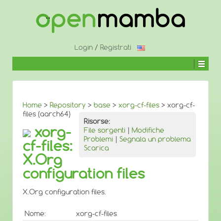
↓
SALTA
AL
CONTENUTO
PRINCIPALE
Login
/
Registrati
Home
>
Repository
>
base
>
xorg-cf-files
> xorg-cf-
files (aarch64)
Risorse:
xorg-
File sorgenti
|
Modifiche
Problemi
|
Segnala un problema
cf-files:
Scarica
X.Org
configuration files
X.Org configuration files.
Nome:
xorg-cf-files