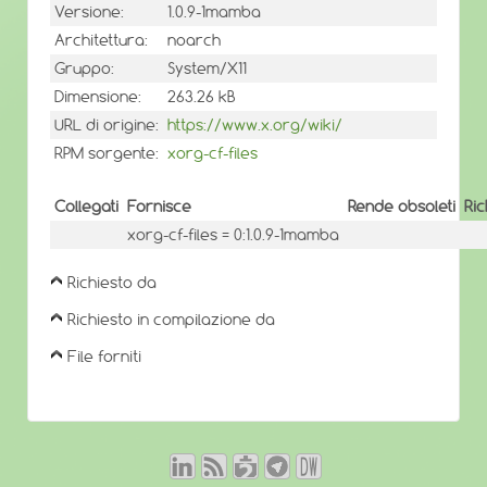
Versione:
1.0.9-1mamba
Architettura:
noarch
Gruppo:
System/X11
Dimensione:
263.26 kB
URL di origine:
https://www.x.org/wiki/
RPM sorgente:
xorg-cf-files
Collegati
Fornisce
Rende obsoleti
Ri
xorg-cf-files = 0:1.0.9-1mamba
Richiesto da
Richiesto in compilazione da
File forniti