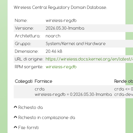
Wireless Central Regulatory Domain Database.
Nome:
wireless-regdb
Versione:
2026.05.30-1mamba
Architettura:
noarch
Gruppo:
System/Kernel and Hardware
Dimensione:
20.46 kB
URL di origine:
https://wireless.docs.kernel.org/en/lates
RPM sorgente:
wireless-regdb
Collegati
Fornisce
Rende ob
crda
crda <= 
wireless-regdb = 0:2026.05.30-1mamba
crda-dev
Richiesto da
Richiesto in compilazione da
File forniti