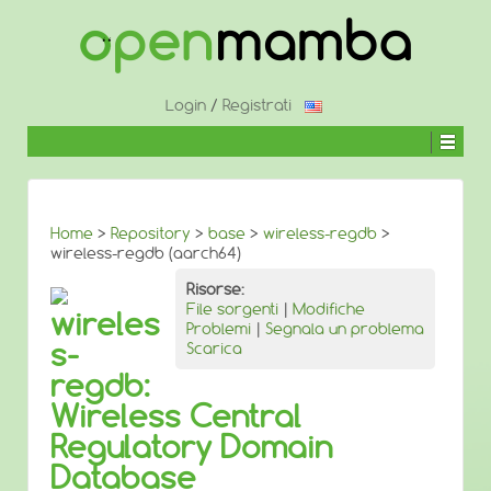
↓
SALTA
AL
CONTENUTO
PRINCIPALE
Login
/
Registrati
Home
>
Repository
>
base
>
wireless-regdb
>
wireless-regdb (aarch64)
Risorse:
File sorgenti
|
Modifiche
wireles
Problemi
|
Segnala un problema
s-
Scarica
regdb:
Wireless Central
Regulatory Domain
Database