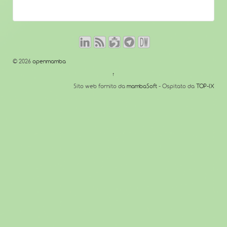
© 2026
openmamba
↑
Sito web fornito da
mambaSoft
- Ospitato da
TOP-IX