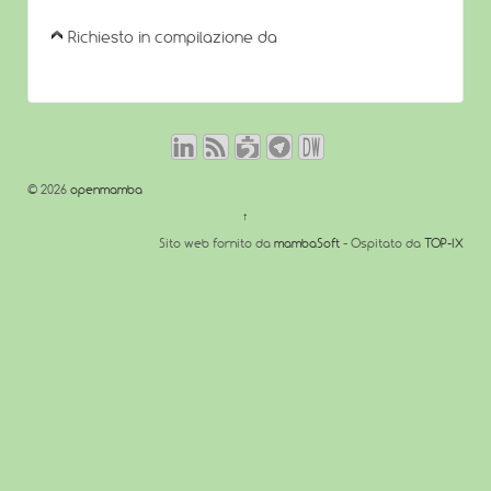
Richiesto in compilazione da
© 2026
openmamba
↑
Sito web fornito da
mambaSoft
- Ospitato da
TOP-IX