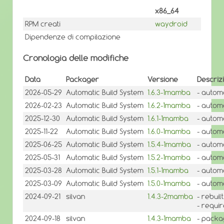
x86_64
RPM creati
waydroid
Dipendenze di compilazione
Cronologia delle modifiche
Data
Packager
Versione
Descriz
2026-05-29
Automatic Build System
1.6.3-1mamba
- autom
2026-02-23
Automatic Build System
1.6.2-1mamba
- autom
2025-12-30
Automatic Build System
1.6.1-1mamba
- autom
2025-11-22
Automatic Build System
1.6.0-1mamba
- autom
2025-06-25
Automatic Build System
1.5.4-1mamba
- autom
2025-05-31
Automatic Build System
1.5.2-1mamba
- autom
2025-03-28
Automatic Build System
1.5.1-1mamba
- autom
2025-03-09
Automatic Build System
1.5.0-1mamba
- autom
2024-09-21
silvan
1.4.3-2mamba
- rebui
- requi
2024-09-18
silvan
1.4.3-1mamba
- packa