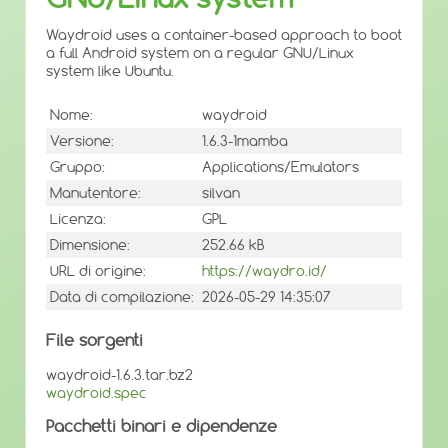
Waydroid uses a container-based approach to boot
a full Android system on a regular GNU/Linux
system like Ubuntu.
Nome:
waydroid
Versione:
1.6.3-1mamba
Gruppo:
Applications/Emulators
Manutentore:
silvan
Licenza:
GPL
Dimensione:
252.66 kB
URL di origine:
https://waydro.id/
Data di compilazione:
2026-05-29 14:35:07
File sorgenti
waydroid-1.6.3.tar.bz2
waydroid.spec
Pacchetti binari e dipendenze