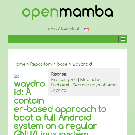
↓
SALTA
AL
CONTENUTO
PRINCIPALE
Login
/
Registrati
Home
>
Repository
>
base
> waydroid
Risorse:
File sorgenti
|
Modifiche
waydro
Problemi
|
Segnala un problema
id: A
Scarica
contain
er-based approach to
boot a full Android
system on a regular
GNU/Linux system