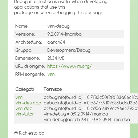
Debug information is useful when developing
applications that use this
package or when debugging this package.
Nome:
vim-debug
Versione:
9.2.0914-1mamba
Architettura:
aarch64
Gruppo:
Development/Debug
Dimensione:
21.34 MB
URL di origine:
https://www.vim.org/
RPM sorgente:
vim
Collegati
Fornisce
vim
debuginfo(build-id) = 0:7f83c50f2fd183a06cf
vim-desktop
debuginfo(build-id) = 0:b677c9109686bd6d3
vim-doc
debuginfo(build-id) = 0:cd5a16899cc966e79
vim-tutor
vim-debug = 0:9.2.0914-1mamba
vim-debug(aarch-64) = 0:9.2.0914-1mamba
Richiesto da