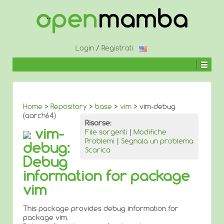
↓
SALTA
AL
CONTENUTO
PRINCIPALE
Login
/
Registrati
Home
>
Repository
>
base
>
vim
> vim-debug
(aarch64)
Risorse:
vim-
File sorgenti
|
Modifiche
Problemi
|
Segnala un problema
debug:
Scarica
Debug
information for package
vim
This package provides debug information for
package vim.