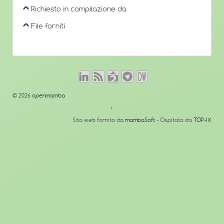
Richiesto in compilazione da
File forniti
© 2026
openmamba
↑
Sito web fornito da
mambaSoft
- Ospitato da
TOP-IX