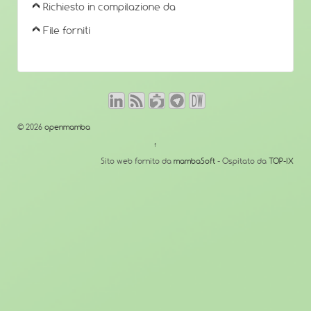
Richiesto in compilazione da
File forniti
© 2026
openmamba
↑
Sito web fornito da
mambaSoft
- Ospitato da
TOP-IX