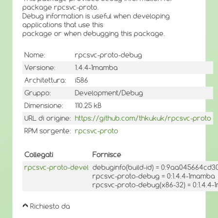
package rpcsvc-proto.
Debug information is useful when developing
applications that use this
package or when debugging this package.
Nome:
rpcsvc-proto-debug
Versione:
1.4.4-1mamba
Architettura:
i586
Gruppo:
Development/Debug
Dimensione:
110.25 kB
URL di origine:
https://github.com/thkukuk/rpcsvc-proto
RPM sorgente:
rpcsvc-proto
Collegati
Fornisce
rpcsvc-proto-devel
debuginfo(build-id) = 0:9aa045664c
rpcsvc-proto-debug = 0:1.4.4-1mamba
rpcsvc-proto-debug(x86-32) = 0:1.4.4
Richiesto da