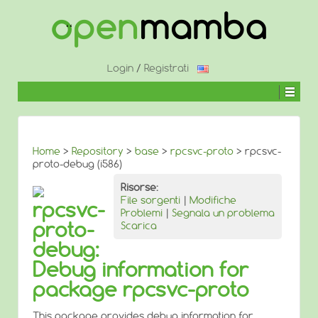
↓
SALTA
AL
CONTENUTO
PRINCIPALE
Login
/
Registrati
Home
>
Repository
>
base
>
rpcsvc-proto
> rpcsvc-
proto-debug (i586)
Risorse:
File sorgenti
|
Modifiche
rpcsvc-
Problemi
|
Segnala un problema
proto-
Scarica
debug:
Debug information for
package rpcsvc-proto
This package provides debug information for