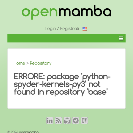
↓
SALTA
AL
CONTENUTO
PRINCIPALE
Login
/
Registrati
Home
>
Repository
ERRORE: package 'python-
spyder-kernels-py3' not
found in repository 'base'
© 2026
openmamba