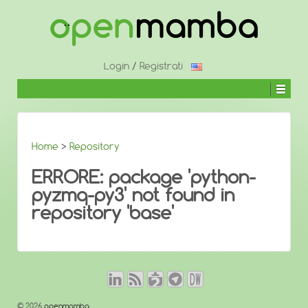
↓
SALTA
AL
CONTENUTO
PRINCIPALE
Login
/
Registrati
Home
>
Repository
ERRORE: package 'python-
pyzmq-py3' not found in
repository 'base'
© 2026
openmamba