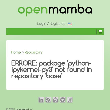
↓
SALTA
AL
CONTENUTO
PRINCIPALE
Login
/
Registrati
Home
>
Repository
ERRORE: package 'python-
ipykernel-py3' not found in
repository 'base'
© 2026
openmamba