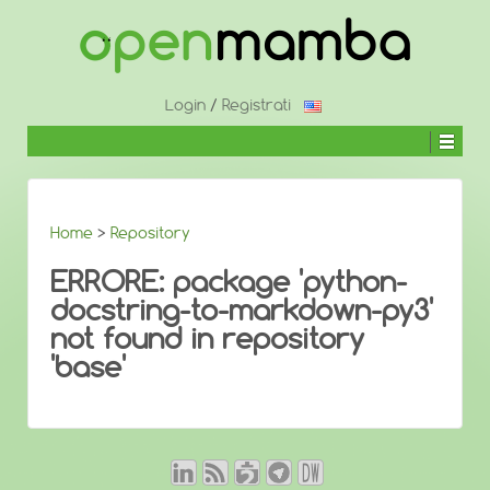
↓
SALTA
AL
CONTENUTO
PRINCIPALE
Login
/
Registrati
Home
>
Repository
ERRORE: package 'python-
docstring-to-markdown-py3'
not found in repository
'base'