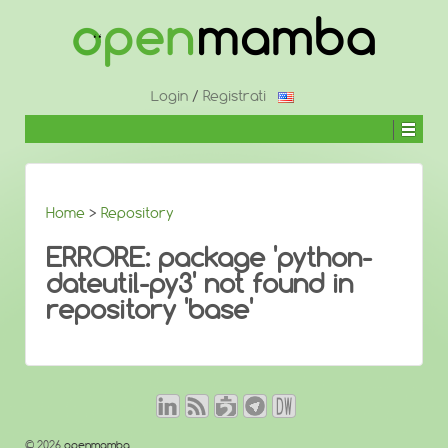
↓
SALTA
AL
CONTENUTO
PRINCIPALE
Login
/
Registrati
Home
>
Repository
ERRORE: package 'python-
dateutil-py3' not found in
repository 'base'
© 2026
openmamba