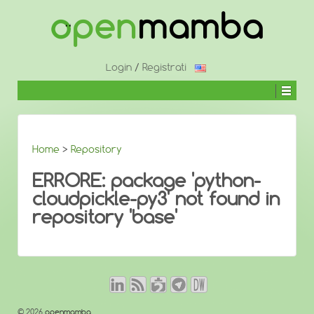
↓
SALTA
AL
CONTENUTO
PRINCIPALE
Login
/
Registrati
Home
>
Repository
ERRORE: package 'python-
cloudpickle-py3' not found in
repository 'base'
© 2026
openmamba