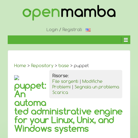
↓
SALTA
AL
CONTENUTO
PRINCIPALE
Login
/
Registrati
Home
>
Repository
>
base
> puppet
Risorse:
File sorgenti
|
Modifiche
puppet:
Problemi
|
Segnala un problema
An
Scarica
automa
ted administrative engine
for your Linux, Unix, and
Windows systems