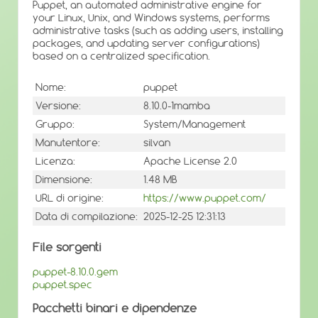
Puppet, an automated administrative engine for
your Linux, Unix, and Windows systems, performs
administrative tasks (such as adding users, installing
packages, and updating server configurations)
based on a centralized specification.
Nome:
puppet
Versione:
8.10.0-1mamba
Gruppo:
System/Management
Manutentore:
silvan
Licenza:
Apache License 2.0
Dimensione:
1.48 MB
URL di origine:
https://www.puppet.com/
Data di compilazione:
2025-12-25 12:31:13
File sorgenti
puppet-8.10.0.gem
puppet.spec
Pacchetti binari e dipendenze