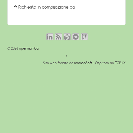
Richiesto in compilazione da
© 2026
openmamba
↑
Sito web fornito da
mambaSoft
- Ospitato da
TOP-IX