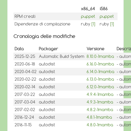
x86_64
i586
RPM creati
puppet
puppet
Dipendenze di compilazione
ruby
[1]
ruby
[1]
Cronologia delle modifiche
Data
Packager
Versione
Descri
2025-12-25
Automatic Build System
8.10.0-1mamba
- autom
2020-06-18
autodist
6.16.0-1mamba
- autom
2020-04-02
autodist
6.14.0-1mamba
- autom
2020-02-22
autodist
6.13.0-1mamba
- autom
2020-02-14
autodist
6.12.0-1mamba
- autom
2017-03-22
autodist
4.9.4-1mamba
- autom
2017-03-04
autodist
4.9.3-1mamba
- autom
2017-02-02
autodist
4.8.2-1mamba
- autom
2016-12-24
autodist
4.8.1-1mamba
- autom
2016-11-15
autodist
4.8.0-1mamba
- autom