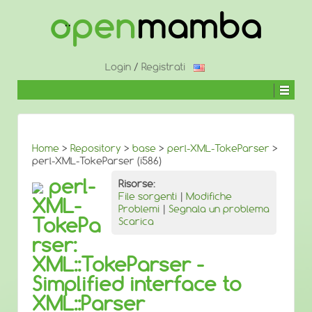
↓
SALTA
AL
CONTENUTO
PRINCIPALE
Login
/
Registrati
Home
>
Repository
>
base
>
perl-XML-TokeParser
>
perl-XML-TokeParser (i586)
perl-
Risorse:
File sorgenti
|
Modifiche
XML-
Problemi
|
Segnala un problema
TokePa
Scarica
rser:
XML::TokeParser -
Simplified interface to
XML::Parser