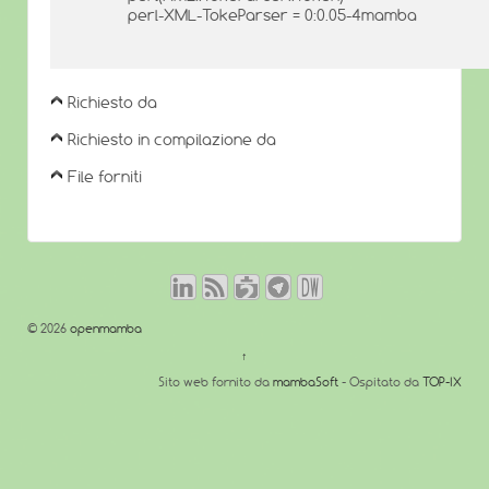
perl-XML-TokeParser = 0:0.05-4mamba
Richiesto da
Richiesto in compilazione da
File forniti
© 2026
openmamba
↑
Sito web fornito da
mambaSoft
- Ospitato da
TOP-IX