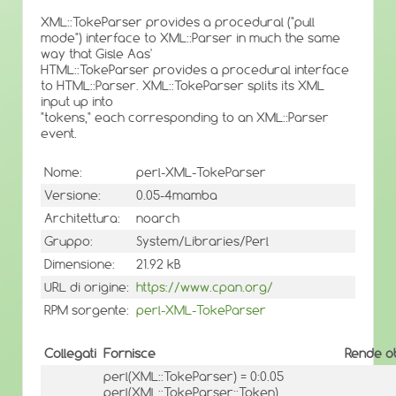
XML::TokeParser provides a procedural ("pull
mode") interface to XML::Parser in much the same
way that Gisle Aas'
HTML::TokeParser provides a procedural interface
to HTML::Parser. XML::TokeParser splits its XML
input up into
"tokens," each corresponding to an XML::Parser
event.
Nome:
perl-XML-TokeParser
Versione:
0.05-4mamba
Architettura:
noarch
Gruppo:
System/Libraries/Perl
Dimensione:
21.92 kB
URL di origine:
https://www.cpan.org/
RPM sorgente:
perl-XML-TokeParser
Collegati
Fornisce
Rende ob
perl(XML::TokeParser) = 0:0.05
perl(XML::TokeParser::Token)