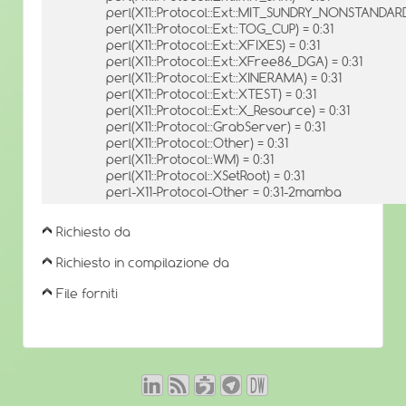
perl(X11::Protocol::Ext::MIT_SUNDRY_NONSTANDARD)
perl(X11::Protocol::Ext::TOG_CUP) = 0:31
perl(X11::Protocol::Ext::XFIXES) = 0:31
perl(X11::Protocol::Ext::XFree86_DGA) = 0:31
perl(X11::Protocol::Ext::XINERAMA) = 0:31
perl(X11::Protocol::Ext::XTEST) = 0:31
perl(X11::Protocol::Ext::X_Resource) = 0:31
perl(X11::Protocol::GrabServer) = 0:31
perl(X11::Protocol::Other) = 0:31
perl(X11::Protocol::WM) = 0:31
perl(X11::Protocol::XSetRoot) = 0:31
perl-X11-Protocol-Other = 0:31-2mamba
Richiesto da
Richiesto in compilazione da
File forniti