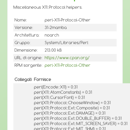
Miscellaneous X11::Protocol helpers.
Nome:
perl-X11-Protocol-Other
Versione:
31-2mamba
Architettura:
noarch
Gruppo:
System/Libraries/Perl
Dimensione:
213.00 kB
URL di origine:
https://www.cpan.org/
RPM sorgente:
perl-X11-Protocol-Other
Collegati
Fornisce
perl(Encode::X11) = 0:31
perl(X11::AtomConstants) = 0:31
perl(X11::CursorFont) = 0:31
perl(X11::Protocol::ChooseWindow) = 0:31
perl(X11::Protocol::Ext::Composite) = 0:31
perl(X11::Protocol::Ext::DAMAGE) = 0:31
perl(X11::Protocol::Ext::DOUBLE_BUFFER) = 0:31
perl(X11::Protocol::Ext::MIT_SCREEN_SAVER) = 0:31
perl(X11::Protocol::Ext::MIT_SHM) = 0:31