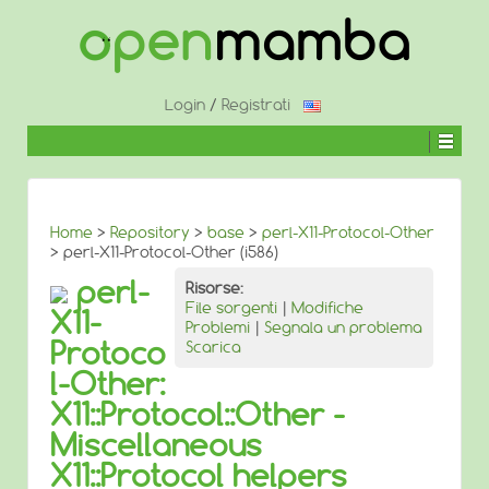
↓
SALTA
AL
CONTENUTO
PRINCIPALE
Login
/
Registrati
Home
>
Repository
>
base
>
perl-X11-Protocol-Other
> perl-X11-Protocol-Other (i586)
perl-
Risorse:
File sorgenti
|
Modifiche
X11-
Problemi
|
Segnala un problema
Protoco
Scarica
l-Other:
X11::Protocol::Other -
Miscellaneous
X11::Protocol helpers