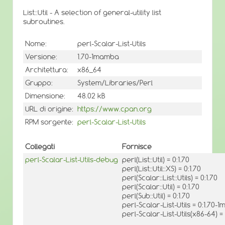
List::Util - A selection of general-utility list
subroutines.
Nome:
perl-Scalar-List-Utils
Versione:
1.70-1mamba
Architettura:
x86_64
Gruppo:
System/Libraries/Perl
Dimensione:
48.02 kB
URL di origine:
https://www.cpan.org
RPM sorgente:
perl-Scalar-List-Utils
Collegati
Fornisce
perl-Scalar-List-Utils-debug
perl(List::Util) = 0:1.70
perl(List::Util::XS) = 0:1.70
perl(Scalar::List::Utils) = 0:1.70
perl(Scalar::Util) = 0:1.70
perl(Sub::Util) = 0:1.70
perl-Scalar-List-Utils = 0:1.70
perl-Scalar-List-Utils(x86-64) 