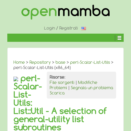
↓
SALTA
AL
CONTENUTO
PRINCIPALE
Login
/
Registrati
Home
>
Repository
>
base
>
perl-Scalar-List-Utils
>
perl-Scalar-List-Utils (x86_64)
perl-
Risorse:
File sorgenti
|
Modifiche
Scalar-
Problemi
|
Segnala un problema
List-
Scarica
Utils:
List::Util - A selection of
general-utility list
subroutines