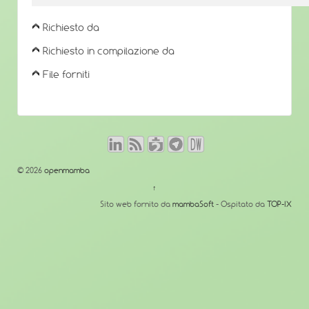
Richiesto da
Richiesto in compilazione da
File forniti
© 2026
openmamba
↑
Sito web fornito da
mambaSoft
- Ospitato da
TOP-IX