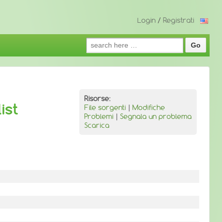
Login
/
Registrati
Search
for:
Risorse:
ist
File sorgenti
|
Modifiche
Problemi
|
Segnala un problema
Scarica