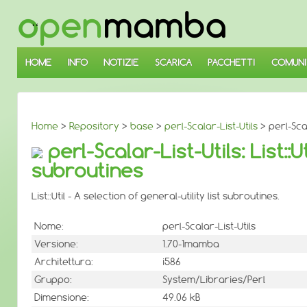
↓
SALTA
AL
CONTENUTO
PRINCIPALE
HOME
INFO
NOTIZIE
SCARICA
PACCHETTI
COMUNI
Home
>
Repository
>
base
>
perl-Scalar-List-Utils
> perl-Scal
perl-Scalar-List-Utils: List::U
subroutines
List::Util - A selection of general-utility list subroutines.
Nome:
perl-Scalar-List-Utils
Versione:
1.70-1mamba
Architettura:
i586
Gruppo:
System/Libraries/Perl
Dimensione:
49.06 kB