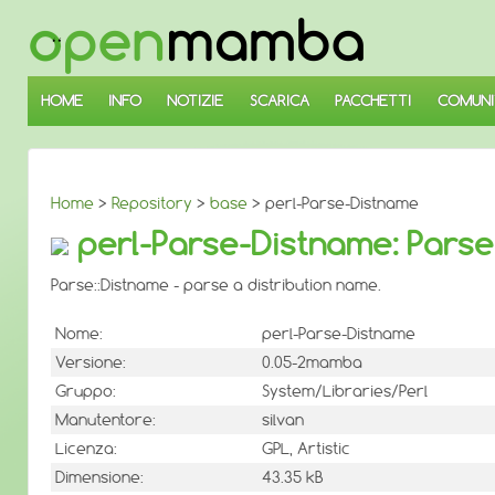
↓
SALTA
AL
CONTENUTO
PRINCIPALE
HOME
INFO
NOTIZIE
SCARICA
PACCHETTI
COMUNI
Home
>
Repository
>
base
> perl-Parse-Distname
perl-Parse-Distname: Parse:
Parse::Distname - parse a distribution name.
Nome:
perl-Parse-Distname
Versione:
0.05-2mamba
Gruppo:
System/Libraries/Perl
Manutentore:
silvan
Licenza:
GPL, Artistic
Dimensione:
43.35 kB