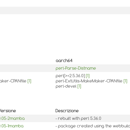
aarch64
perl-Parse-Distname
perl[>=2:5.36.0]
[1]
aker-CPANfile
[1]
perl-ExtUtils-MakeMaker-CPANfile
[1]
perl-devel
[1]
Versione
Descrizione
0.05-2mamba
- rebuilt with perl 5.36.0
0.05-1mamba
- package created using the webbuild