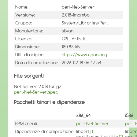
Nome:
perl-Net-Server
Versione:
2.018-1mamba
Gruppo:
System/Libraries/Perl
Manutentore:
silvan
Licenza:
GPL, Artistic
Dimensione:
180.83 kB
URL di origine:
https://www.cpan.org
Data di compilazione:
2026-02-18 06:47:54
File sorgenti
Net-Server-2.018.tar.gz
perl-Net-Server.spec
Pacchetti binari e dipendenze
x86_64
i586
RPM creati
perl-Net-Server
perl-
Dipendenze di compilazione
libperl
[1]
libpe
perl-Scalar-List-Utils
[1]
perl-S