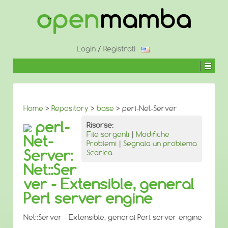
↓
SALTA
AL
CONTENUTO
PRINCIPALE
Login
/
Registrati
Home
>
Repository
>
base
> perl-Net-Server
perl-
Risorse:
File sorgenti
|
Modifiche
Net-
Problemi
|
Segnala un problema
Server:
Scarica
Net::Ser
ver - Extensible, general
Perl server engine
Net::Server - Extensible, general Perl server engine