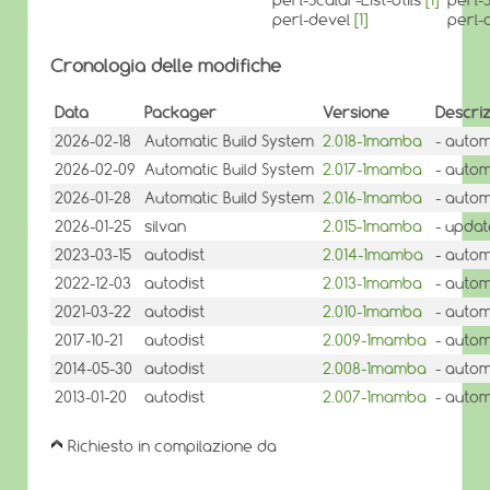
perl-devel
[1]
perl-
Cronologia delle modifiche
Data
Packager
Versione
Descri
2026-02-18
Automatic Build System
2.018-1mamba
- autom
2026-02-09
Automatic Build System
2.017-1mamba
- autom
2026-01-28
Automatic Build System
2.016-1mamba
- autom
2026-01-25
silvan
2.015-1mamba
- updat
2023-03-15
autodist
2.014-1mamba
- autom
2022-12-03
autodist
2.013-1mamba
- autom
2021-03-22
autodist
2.010-1mamba
- autom
2017-10-21
autodist
2.009-1mamba
- autom
2014-05-30
autodist
2.008-1mamba
- autom
2013-01-20
autodist
2.007-1mamba
- autom
Richiesto in compilazione da