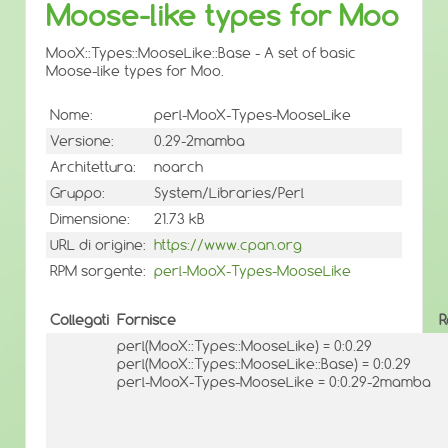
Moose-like types for Moo
MooX::Types::MooseLike::Base - A set of basic
Moose-like types for Moo.
Nome:
perl-MooX-Types-MooseLike
Versione:
0.29-2mamba
Architettura:
noarch
Gruppo:
System/Libraries/Perl
Dimensione:
21.73 kB
URL di origine:
https://www.cpan.org
RPM sorgente:
perl-MooX-Types-MooseLike
Collegati
Fornisce
R
perl(MooX::Types::MooseLike) = 0:0.29
perl(MooX::Types::MooseLike::Base) = 0:0.29
perl-MooX-Types-MooseLike = 0:0.29-2mamba