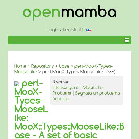
↓
SALTA
AL
CONTENUTO
PRINCIPALE
Login
/
Registrati
Home
>
Repository
>
base
>
perl-MooX-Types-
MooseLike
> perl-MooX-Types-MooseLike (i586)
perl-
Risorse:
File sorgenti
|
Modifiche
MooX-
Problemi
|
Segnala un problema
Types-
Scarica
MooseL
ike:
MooX::Types::MooseLike::B
ase - A set of basic