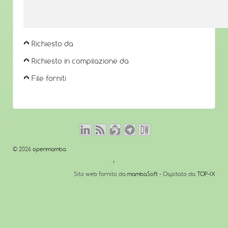
Richiesto da
Richiesto in compilazione da
File forniti
© 2026
openmamba
↑
Sito web fornito da
mambaSoft
- Ospitato da
TOP-IX