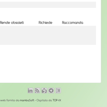
Rende obsoleti
Richiede
Raccomanda
o web fornito da
mambaSoft
- Ospitato da
TOP-IX