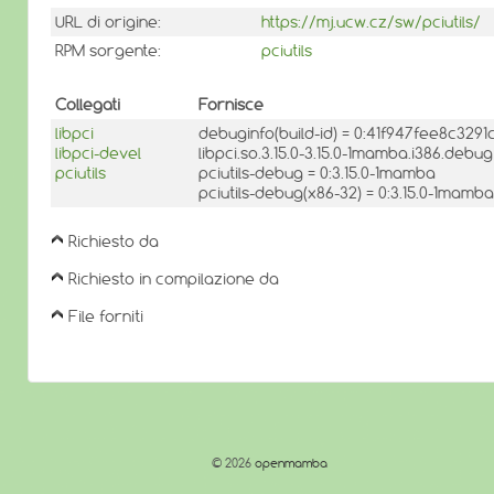
URL di origine:
https://mj.ucw.cz/sw/pciutils/
RPM sorgente:
pciutils
Collegati
Fornisce
libpci
debuginfo(build-id) = 0:41f947fee8c3
libpci-devel
libpci.so.3.15.0-3.15.0-1mamba.i386.debug
pciutils
pciutils-debug = 0:3.15.0-1mamba
pciutils-debug(x86-32) = 0:3.15.0-1mamba
Richiesto da
Richiesto in compilazione da
File forniti
© 2026
openmamba