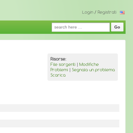
Login
/
Registrati
Search
for:
Risorse:
File sorgenti
|
Modifiche
Problemi
|
Segnala un problema
Scarica