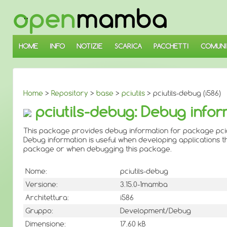
↓
SALTA
AL
CONTENUTO
PRINCIPALE
HOME
INFO
NOTIZIE
SCARICA
PACCHETTI
COMUNI
Home
>
Repository
>
base
>
pciutils
> pciutils-debug (i586)
pciutils-debug: Debug infor
This package provides debug information for package pciut
Debug information is useful when developing applications th
package or when debugging this package.
Nome:
pciutils-debug
Versione:
3.15.0-1mamba
Architettura:
i586
Gruppo:
Development/Debug
Dimensione:
17.60 kB