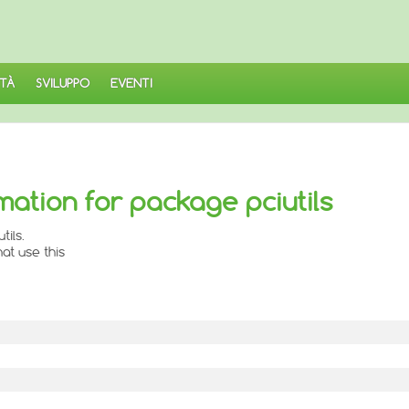
TÀ
SVILUPPO
EVENTI
mation for package pciutils
ils.
at use this