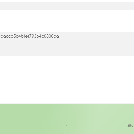
291cbaccb5c4bfef79364c0800da
↑
Sit