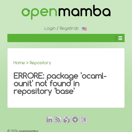
↓
SALTA
AL
CONTENUTO
PRINCIPALE
Login
/
Registrati
Home
>
Repository
ERRORE: package 'ocaml-
ounit' not found in
repository 'base'
© 2026
openmamba