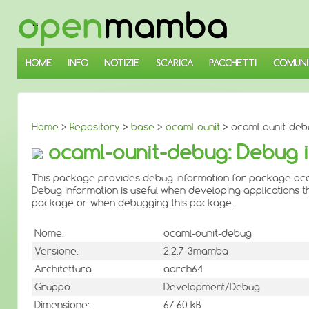
↓
SALTA
AL
CONTENUTO
PRINCIPALE
HOME
INFO
NOTIZIE
SCARICA
PACCHETTI
COMUNI
Home
>
Repository
>
base
>
ocaml-ounit
> ocaml-ounit-deb
ocaml-ounit-debug: Debug i
This package provides debug information for package oca
Debug information is useful when developing applications th
package or when debugging this package.
Nome:
ocaml-ounit-debug
Versione:
2.2.7-3mamba
Architettura:
aarch64
Gruppo:
Development/Debug
Dimensione:
67.60 kB