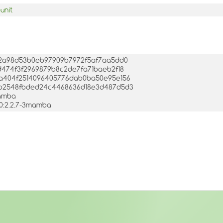
unit
fd32a98d53b0eb97909b7972f5af7aa5dd0
c9d474f3f2969879b8c2de7fa71baeb2f18
ccaa404f2514096405776dab0ba50e95e156
3d7b2548fbded24c4468636d18e3d487d5d3
mamba
 0:2.2.7-3mamba