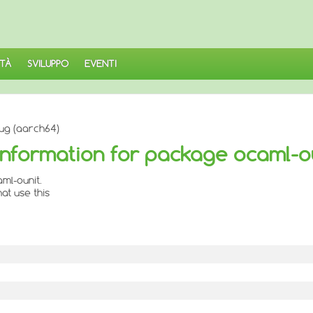
TÀ
SVILUPPO
EVENTI
ug (aarch64)
nformation for package ocaml-o
ml-ounit.
at use this