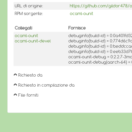
URL di origine:
https://github.com/gildor478/o
RPM sorgente:
ocaml-ounit
Collegati
Fornisce
ocaml-ounit
debuginfo(build-id) = 0:0a401
ocaml-ounit-devel
debuginfo(build-id) = 0:774d6
debuginfo(build-id) = 0:bedd
debuginfo(build-id) = 0:eeb3
ocaml-ounit-debug = 0:2.2.7-3
ocaml-ounit-debug(aarch-64) =
Richiesto da
Richiesto in compilazione da
File forniti