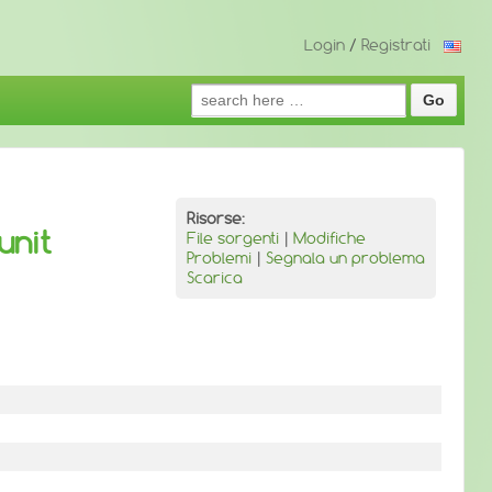
Login
/
Registrati
Search
for:
Risorse:
unit
File sorgenti
|
Modifiche
Problemi
|
Segnala un problema
Scarica