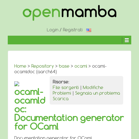
↓
SALTA
AL
CONTENUTO
PRINCIPALE
Login
/
Registrati
Home
>
Repository
>
base
>
ocaml
> ocaml-
ocamldoc (aarch64)
Risorse:
File sorgenti
|
Modifiche
ocaml-
Problemi
|
Segnala un problema
ocamld
Scarica
oc:
Documentation generator
for OCaml
Documentation generator for OCaml.