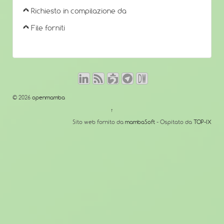
Richiesto in compilazione da
File forniti
© 2026
openmamba
↑
Sito web fornito da
mambaSoft
- Ospitato da
TOP-IX