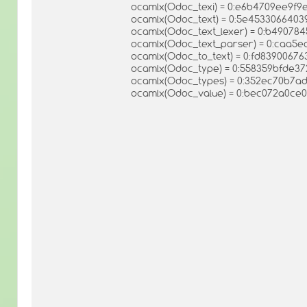
ocamlx(Odoc_texi) = 0:e6b4709ee9f9
ocamlx(Odoc_text) = 0:5e4533066403
ocamlx(Odoc_text_lexer) = 0:b49078
ocamlx(Odoc_text_parser) = 0:caa5
ocamlx(Odoc_to_text) = 0:fd8390067
ocamlx(Odoc_type) = 0:558359bfde3
ocamlx(Odoc_types) = 0:352ec70b7ad
ocamlx(Odoc_value) = 0:bec072a0ce