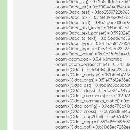
ocaml(Odoc_sig) = 0:c2a5c1fdd1cc70
ocaml(Odoc_str) = 0:d7001e64d184cc
ocaml(Odoc_test) = 0:1a62559722b96
ocaml(Odoc_texi) = 0:7614391b2d967
ocaml(Odoc_text) = 0:4b7fabc710b5f
ocaml(Odoc_text_lexer) = 0:5bda0c
ocaml(Odoc_text_parser) = 0:59202e1
ocaml(Odoc_to_text) = 0:bf5eed64c
ocaml(Odoc_type) = 0:8411b7a84789
ocaml(Odoc_types) = 0:f64e9ee23c2
ocaml(Odoc_value) = 0:c0a3fcfb6e4c
ocaml-ocamldoc = 0:5.4.1-3mamba
ocaml-ocamldoc(aarch-64) = 0:5.4.1-
ocamlx(Odoc) = 0:4d5b165db6a225c
ocamlx(Odoc_analyse) = 0:7bf0eb76
ocamlx(Odoc_args) = 0:51e07612e35e
ocamlx(Odoc_ast) = 0:4bb19c5ac3b6
ocamlx(Odoc_class) = 0:eebe24a649
ocamlx(Odoc_comments) = 0:a43160
ocamlx(Odoc_comments_global) = 0:
ocamlx(Odoc_config) = 0:9cda778a9
ocamlx(Odoc_cross) = 0:d090a38584
ocamlx(Odoc_dag2html) = 0:a607a17
ocamlx(Odoc_dep) = 0:55248fb149fd
ocamlx(Odoc_dot) = 0:c61085ec725