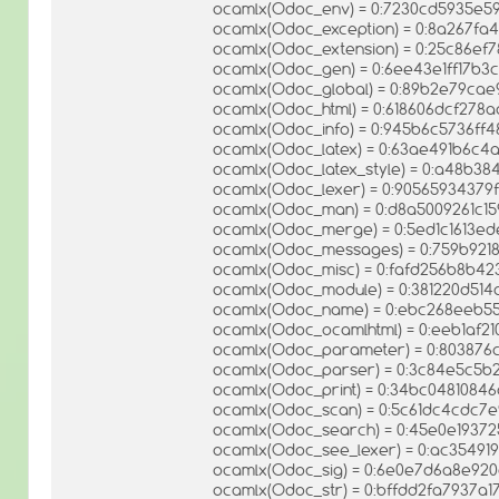
ocamlx(Odoc_env) = 0:7230cd5935e59
ocamlx(Odoc_exception) = 0:8a267f
ocamlx(Odoc_extension) = 0:25c86e
ocamlx(Odoc_gen) = 0:6ee43e1ff17b3
ocamlx(Odoc_global) = 0:89b2e79ca
ocamlx(Odoc_html) = 0:618606dcf278
ocamlx(Odoc_info) = 0:945b6c5736ff
ocamlx(Odoc_latex) = 0:63ae491b6c4a
ocamlx(Odoc_latex_style) = 0:a48b3
ocamlx(Odoc_lexer) = 0:9056593437
ocamlx(Odoc_man) = 0:d8a5009261c1
ocamlx(Odoc_merge) = 0:5ed1c1613ed
ocamlx(Odoc_messages) = 0:759b921
ocamlx(Odoc_misc) = 0:fafd256b8b4
ocamlx(Odoc_module) = 0:381220d51
ocamlx(Odoc_name) = 0:ebc268eeb5
ocamlx(Odoc_ocamlhtml) = 0:eeb1af2
ocamlx(Odoc_parameter) = 0:803876
ocamlx(Odoc_parser) = 0:3c84e5c5b
ocamlx(Odoc_print) = 0:34bc0481084
ocamlx(Odoc_scan) = 0:5c61dc4cdc7e
ocamlx(Odoc_search) = 0:45e0e1937
ocamlx(Odoc_see_lexer) = 0:ac35491
ocamlx(Odoc_sig) = 0:6e0e7d6a8e920
ocamlx(Odoc_str) = 0:bffdd2fa7937a1