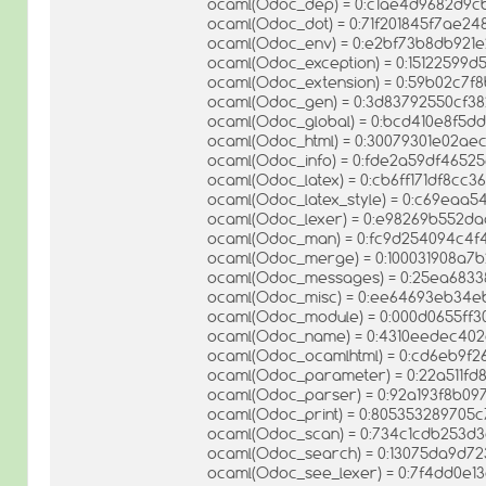
ocaml(Odoc_dep) = 0:c1ae4d9682d9c
ocaml(Odoc_dot) = 0:71f201845f7ae2
ocaml(Odoc_env) = 0:e2bf73b8db921
ocaml(Odoc_exception) = 0:15122599
ocaml(Odoc_extension) = 0:59b02c7
ocaml(Odoc_gen) = 0:3d83792550cf3
ocaml(Odoc_global) = 0:bcd410e8f5d
ocaml(Odoc_html) = 0:30079301e02a
ocaml(Odoc_info) = 0:fde2a59df465
ocaml(Odoc_latex) = 0:cb6ff171df8cc3
ocaml(Odoc_latex_style) = 0:c69eaa
ocaml(Odoc_lexer) = 0:e98269b552d
ocaml(Odoc_man) = 0:fc9d254094c4
ocaml(Odoc_merge) = 0:100031908a7b
ocaml(Odoc_messages) = 0:25ea6833
ocaml(Odoc_misc) = 0:ee64693eb34
ocaml(Odoc_module) = 0:000d0655ff
ocaml(Odoc_name) = 0:4310eedec402
ocaml(Odoc_ocamlhtml) = 0:cd6eb9f
ocaml(Odoc_parameter) = 0:22a511f
ocaml(Odoc_parser) = 0:92a193f8b0
ocaml(Odoc_print) = 0:805353289705
ocaml(Odoc_scan) = 0:734c1cdb253d
ocaml(Odoc_search) = 0:13075da9d7
ocaml(Odoc_see_lexer) = 0:7f4dd0e