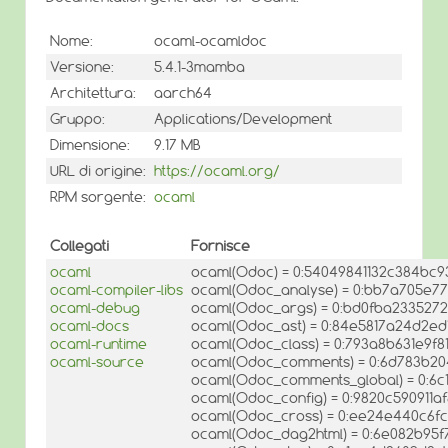
Nome:
ocaml-ocamldoc
Versione:
5.4.1-3mamba
Architettura:
aarch64
Gruppo:
Applications/Development
Dimensione:
9.17 MB
URL di origine:
https://ocaml.org/
RPM sorgente:
ocaml
Collegati
Fornisce
ocaml
ocaml(Odoc) = 0:54049841132c384bc
ocaml-compiler-libs
ocaml(Odoc_analyse) = 0:bb7a705e
ocaml-debug
ocaml(Odoc_args) = 0:bd0fba2335272
ocaml-docs
ocaml(Odoc_ast) = 0:84e5817a24d2ed
ocaml-runtime
ocaml(Odoc_class) = 0:793a8b631e9f8
ocaml-source
ocaml(Odoc_comments) = 0:6d783b2
ocaml(Odoc_comments_global) = 0:6c
ocaml(Odoc_config) = 0:9820c590911a
ocaml(Odoc_cross) = 0:ee24e440c6f
ocaml(Odoc_dag2html) = 0:6e082b95