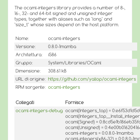
The ocaml-integers library provides a number of 8-,
16-, 32- and 64-bit signed and unsigned integer
types, together with aliases such as `long` and
`size_t` whose sizes depend on the host platform.
Nome:
ocaml-integers
Versione:
0.8.0-1mamba
Architettura:
i586
Gruppo:
System/Libraries/OCaml
Dimensione:
308.61 kB
URL di origine:
https://github.com/yallop/ocaml-integers
RPM sorgente:
ocaml-integers
Collegati
Fornisce
ocaml-integers-debug
ocaml(Integers_top) = 0:e6f53d1d
ocaml(Integers_top__Install_integ
ocaml(Signed) = 0:8cd5e1b186eb35
ocaml(Unsigned) = 0:4e00b016204
ocaml-integers = 0:0.8.0-1mamba
ocaml-integers(x86-32) = 0:0.8.0-1