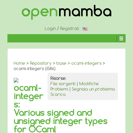
↓
SALTA
AL
CONTENUTO
PRINCIPALE
Login
/
Registrati
Home
>
Repository
>
base
>
ocaml-integers
>
ocaml-integers (i586)
Risorse:
File sorgenti
|
Modifiche
ocaml-
Problemi
|
Segnala un problema
integer
Scarica
s:
Various signed and
unsigned integer types
for OCaml