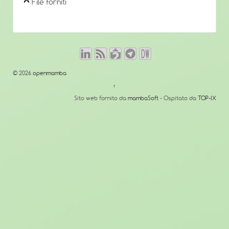
File forniti
© 2026
openmamba
↑
Sito web fornito da
mambaSoft
- Ospitato da
TOP-IX