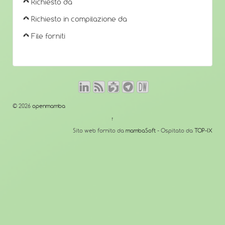
Richiesto da
Richiesto in compilazione da
File forniti
© 2026
openmamba
↑
Sito web fornito da
mambaSoft
- Ospitato da
TOP-IX