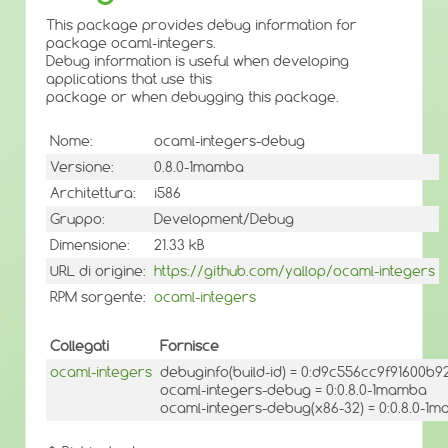
This package provides debug information for
package ocaml-integers.
Debug information is useful when developing
applications that use this
package or when debugging this package.
Nome:
ocaml-integers-debug
Versione:
0.8.0-1mamba
Architettura:
i586
Gruppo:
Development/Debug
Dimensione:
21.33 kB
URL di origine:
https://github.com/yallop/ocaml-integers
RPM sorgente:
ocaml-integers
Collegati
Fornisce
ocaml-integers
debuginfo(build-id) = 0:d9c556cc9f91600b
ocaml-integers-debug = 0:0.8.0-1mamba
ocaml-integers-debug(x86-32) = 0:0.8.0-1