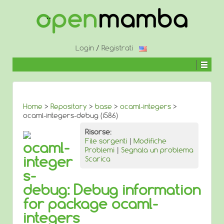
↓
SALTA
AL
CONTENUTO
PRINCIPALE
Login
/
Registrati
Home
>
Repository
>
base
>
ocaml-integers
>
ocaml-integers-debug (i586)
Risorse:
File sorgenti
|
Modifiche
ocaml-
Problemi
|
Segnala un problema
integer
Scarica
s-
debug: Debug information
for package ocaml-
integers