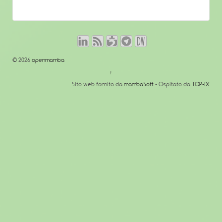
© 2026
openmamba
↑
Sito web fornito da
mambaSoft
- Ospitato da
TOP-IX