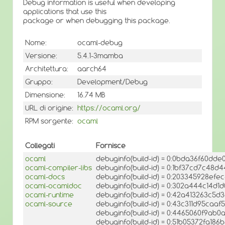
Debug information is useful when developing
applications that use this
package or when debugging this package.
Nome:
ocaml-debug
Versione:
5.4.1-3mamba
Architettura:
aarch64
Gruppo:
Development/Debug
Dimensione:
16.74 MB
URL di origine:
https://ocaml.org/
RPM sorgente:
ocaml
Collegati
Fornisce
ocaml
debuginfo(build-id) = 0:0bda36f60dd
ocaml-compiler-libs
debuginfo(build-id) = 0:1bf37cd7c48
ocaml-docs
debuginfo(build-id) = 0:203345928e
ocaml-ocamldoc
debuginfo(build-id) = 0:302a444c14
ocaml-runtime
debuginfo(build-id) = 0:42a413263c5
ocaml-source
debuginfo(build-id) = 0:43c311d95caa
debuginfo(build-id) = 0:4465060f9ab
debuginfo(build-id) = 0:51b05372fa