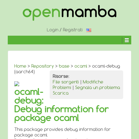
↓
SALTA
AL
CONTENUTO
PRINCIPALE
Login
/
Registrati
Home
>
Repository
>
base
>
ocaml
> ocaml-debug
(aarch64)
Risorse:
File sorgenti
|
Modifiche
Problemi
|
Segnala un problema
ocaml-
Scarica
debug:
Debug information for
package ocaml
This package provides debug information for
package ocaml.