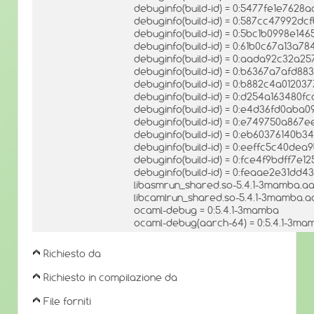
debuginfo(build-id) = 0:5477fe1e762
debuginfo(build-id) = 0:587cc47992dc
debuginfo(build-id) = 0:5bc1b0998e1
debuginfo(build-id) = 0:61b0c67a13a
debuginfo(build-id) = 0:aada92c32
debuginfo(build-id) = 0:b6367a7afd
debuginfo(build-id) = 0:b882c4a0120
debuginfo(build-id) = 0:d254a16348
debuginfo(build-id) = 0:e4d36fd0ab
debuginfo(build-id) = 0:e749750a86
debuginfo(build-id) = 0:eb60376140
debuginfo(build-id) = 0:eeffc5c40d
debuginfo(build-id) = 0:fce4f9bdff7e
debuginfo(build-id) = 0:feaae2e31d
libasmrun_shared.so-5.4.1-3mamba.aa
libcamlrun_shared.so-5.4.1-3mamba.aa
ocaml-debug = 0:5.4.1-3mamba
ocaml-debug(aarch-64) = 0:5.4.1-3ma
Richiesto da
Richiesto in compilazione da
File forniti