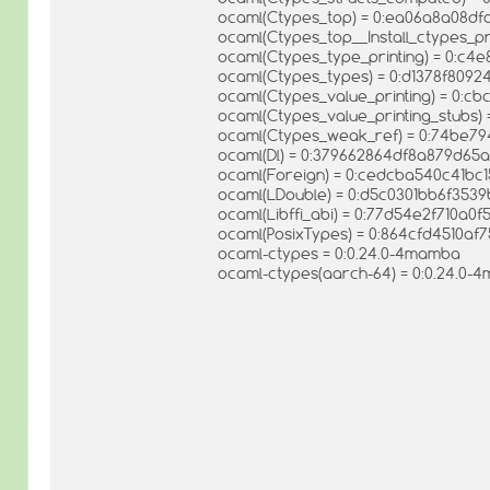
ocaml(Ctypes_top) = 0:ea06a8a08d
ocaml(Ctypes_top__Install_ctypes_p
ocaml(Ctypes_type_printing) = 0:c
ocaml(Ctypes_types) = 0:d1378f809
ocaml(Ctypes_value_printing) = 0:
ocaml(Ctypes_value_printing_stubs
ocaml(Ctypes_weak_ref) = 0:74be7
ocaml(Dl) = 0:379662864df8a879d65
ocaml(Foreign) = 0:cedcba540c41bc
ocaml(LDouble) = 0:d5c0301bb6f35
ocaml(Libffi_abi) = 0:77d54e2f710a0
ocaml(PosixTypes) = 0:864cfd4510af
ocaml-ctypes = 0:0.24.0-4mamba
ocaml-ctypes(aarch-64) = 0:0.24.0