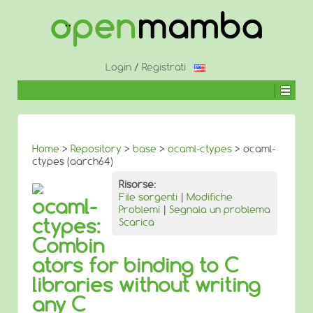
↓
SALTA
AL
CONTENUTO
PRINCIPALE
Login
/
Registrati
Home
>
Repository
>
base
>
ocaml-ctypes
> ocaml-
ctypes (aarch64)
Risorse:
File sorgenti
|
Modifiche
ocaml-
Problemi
|
Segnala un problema
ctypes:
Scarica
Combin
ators for binding to C
libraries without writing
any C