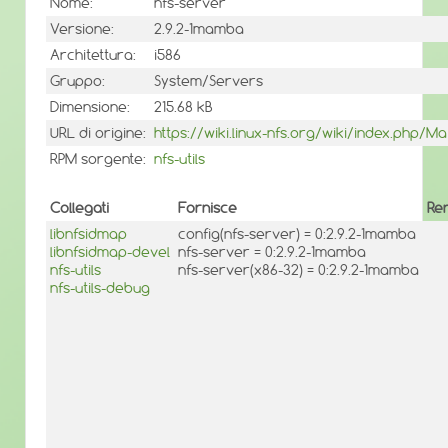
Nome:
nfs-server
Versione:
2.9.2-1mamba
Architettura:
i586
Gruppo:
System/Servers
Dimensione:
215.68 kB
URL di origine:
https://wiki.linux-nfs.org/wiki/index.php/M
RPM sorgente:
nfs-utils
Collegati
Fornisce
Re
libnfsidmap
config(nfs-server) = 0:2.9.2-1mamba
libnfsidmap-devel
nfs-server = 0:2.9.2-1mamba
nfs-utils
nfs-server(x86-32) = 0:2.9.2-1mamba
nfs-utils-debug