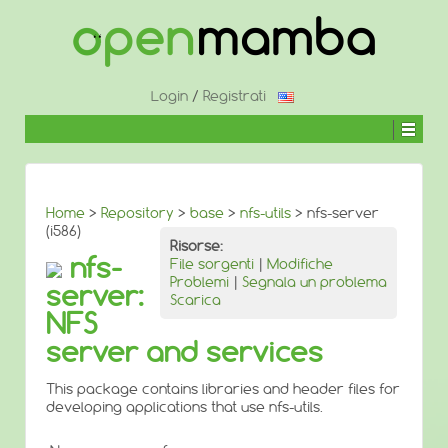
↓
SALTA
AL
CONTENUTO
PRINCIPALE
Login
/
Registrati
Home
>
Repository
>
base
>
nfs-utils
> nfs-server
(i586)
Risorse:
nfs-
File sorgenti
|
Modifiche
Problemi
|
Segnala un problema
server:
Scarica
NFS
server and services
This package contains libraries and header files for
developing applications that use nfs-utils.