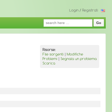
Login
/
Registrati
Search
for:
Risorse:
File sorgenti
|
Modifiche
Problemi
|
Segnala un problema
Scarica