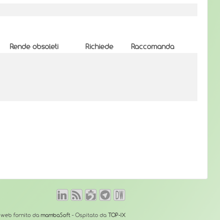
Rende obsoleti
Richiede
Raccomanda
o web fornito da
mambaSoft
- Ospitato da
TOP-IX