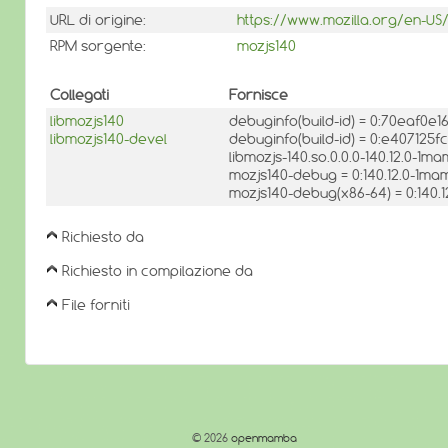
URL di origine:
https://www.mozilla.org/en-US
RPM sorgente:
mozjs140
Collegati
Fornisce
libmozjs140
debuginfo(build-id) = 0:70eaf
libmozjs140-devel
debuginfo(build-id) = 0:e40712
libmozjs-140.so.0.0.0-140.12.0-1m
mozjs140-debug = 0:140.12.0-1m
mozjs140-debug(x86-64) = 0:140.
Richiesto da
Richiesto in compilazione da
File forniti
© 2026
openmamba