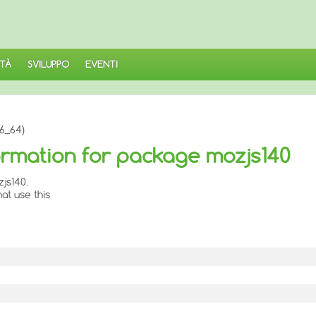
TÀ
SVILUPPO
EVENTI
6_64)
rmation for package mozjs140
js140.
at use this