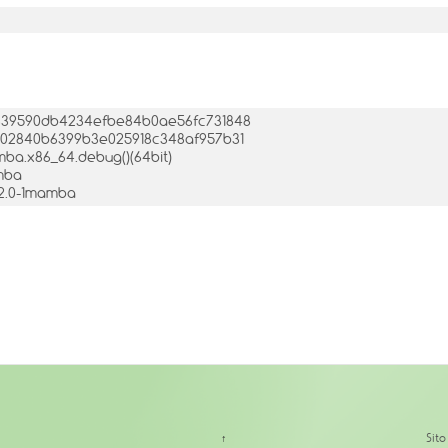
/
0e1639590db4234efbe84b0ae56fc731848
5fc02840b6399b3e025918c348af957b31
amba.x86_64.debug()(64bit)
amba
12.0-1mamba
↑
Sit