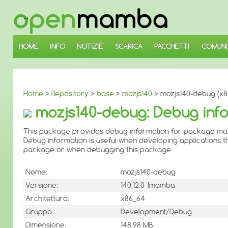
↓
SALTA
AL
CONTENUTO
PRINCIPALE
HOME
INFO
NOTIZIE
SCARICA
PACCHETTI
COMUNI
Home
>
Repository
>
base
>
mozjs140
> mozjs140-debug (x8
mozjs140-debug: Debug info
This package provides debug information for package moz
Debug information is useful when developing applications th
package or when debugging this package.
Nome:
mozjs140-debug
Versione:
140.12.0-1mamba
Architettura:
x86_64
Gruppo:
Development/Debug
Dimensione:
148.98 MB