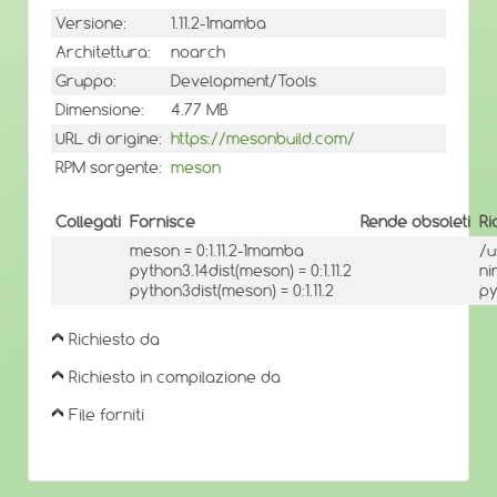
Versione:
1.11.2-1mamba
Architettura:
noarch
Gruppo:
Development/Tools
Dimensione:
4.77 MB
URL di origine:
https://mesonbuild.com/
RPM sorgente:
meson
Collegati
Fornisce
Rende obsoleti
Ri
meson = 0:1.11.2-1mamba
/u
python3.14dist(meson) = 0:1.11.2
ni
python3dist(meson) = 0:1.11.2
py
Richiesto da
Richiesto in compilazione da
File forniti