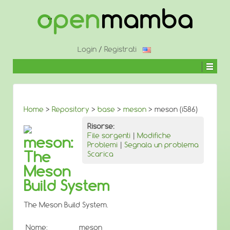
↓
SALTA
AL
CONTENUTO
PRINCIPALE
Login
/
Registrati
Home
>
Repository
>
base
>
meson
> meson (i586)
Risorse:
File sorgenti
|
Modifiche
meson:
Problemi
|
Segnala un problema
The
Scarica
Meson
Build System
The Meson Build System.
Nome:
meson