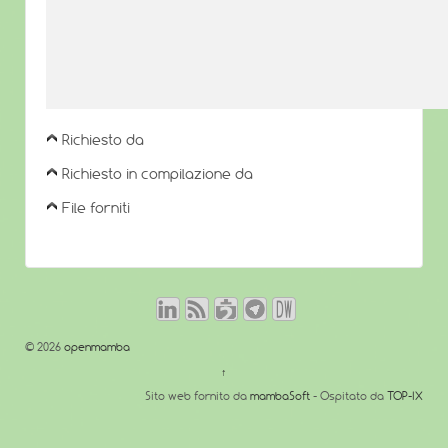
Richiesto da
Richiesto in compilazione da
File forniti
© 2026
openmamba
↑
Sito web fornito da
mambaSoft
- Ospitato da
TOP-IX