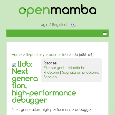
↓
SALTA
AL
CONTENUTO
PRINCIPALE
Login
/
Registrati
Home
>
Repository
>
base
>
lldb
> lldb (x86_64)
lldb:
Risorse:
File sorgenti
|
Modifiche
Next
Problemi
|
Segnala un problema
genera
Scarica
tion,
high-performance
debugger
Next generation, high-performance debugger.