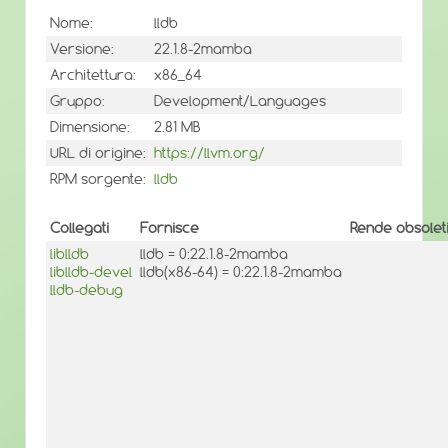
Nome:
lldb
Versione:
22.1.8-2mamba
Architettura:
x86_64
Gruppo:
Development/Languages
Dimensione:
2.81 MB
URL di origine:
https://llvm.org/
RPM sorgente:
lldb
Collegati
Fornisce
Rende obsolet
liblldb
lldb = 0:22.1.8-2mamba
liblldb-devel
lldb(x86-64) = 0:22.1.8-2mamba
lldb-debug