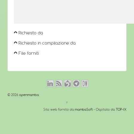
Richiesto da
Richiesto in compilazione da
File forniti
© 2026
openmamba
↑
Sito web fornito da
mambaSoft
- Ospitato da
TOP-IX