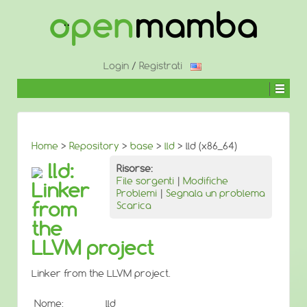
↓
SALTA
AL
CONTENUTO
PRINCIPALE
Login
/
Registrati
Home
>
Repository
>
base
>
lld
> lld (x86_64)
lld:
Risorse:
File sorgenti
|
Modifiche
Linker
Problemi
|
Segnala un problema
from
Scarica
the
LLVM project
Linker from the LLVM project.
Nome:
lld