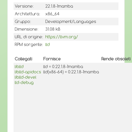
Versione:
22.1.8-1mamba
Architettura:
x86_64
Gruppo:
Development/Languages
Dimensione:
31.08 kB
URL di origine:
https://llvm.org/
RPM sorgente:
lld
Collegati
Fornisce
Rende obsoleti
liblld
lld = 0:22.1.8-1mamba
liblld-apidocs
lld(x86-64) = 0:22.1.8-1mamba
liblld-devel
lld-debug