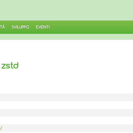
TÀ
SVILUPPO
EVENTI
 zstd
d/