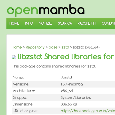
↓
SALTA
AL
CONTENUTO
PRINCIPALE
HOME
INFO
NOTIZIE
SCARICA
PACCHETTI
COMUNI
Home
>
Repository
>
base
>
zstd
> libzstd (x86_64)
libzstd: Shared libraries for
This package contains shared libraries for zstd.
Nome:
libzstd
Versione:
1.5.7-1mamba
Architettura:
x86_64
Gruppo:
System/Libraries
Dimensione:
336.65 kB
URL di origine:
https://facebook.github.io/zst