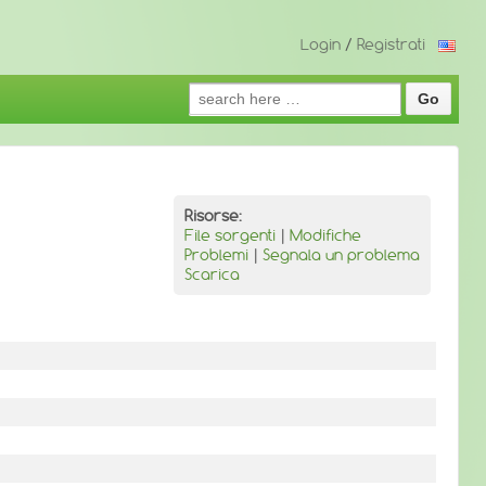
Login
/
Registrati
Search
for:
Risorse:
File sorgenti
|
Modifiche
Problemi
|
Segnala un problema
Scarica