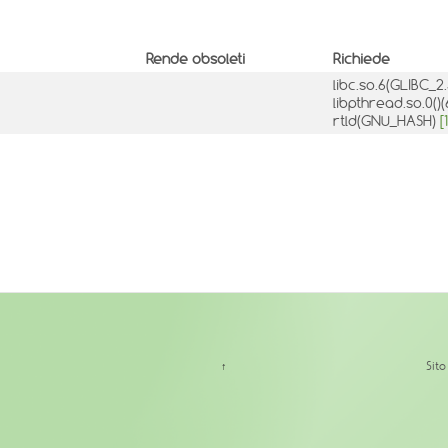
Rende obsoleti
Richiede
libc.so.6(GLIBC_2
libpthread.so.0()
rtld(GNU_HASH)
[1
↑
Sit