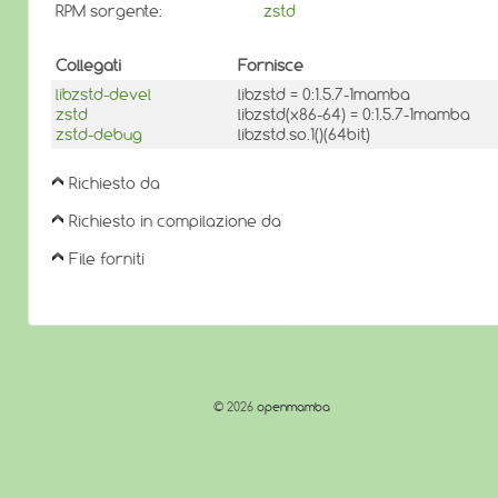
RPM sorgente:
zstd
Collegati
Fornisce
libzstd-devel
libzstd = 0:1.5.7-1mamba
zstd
libzstd(x86-64) = 0:1.5.7-1mamba
zstd-debug
libzstd.so.1()(64bit)
Richiesto da
Richiesto in compilazione da
File forniti
© 2026
openmamba