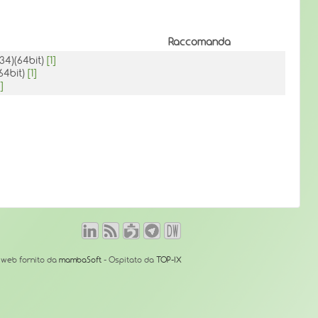
Raccomanda
.34)(64bit)
[1]
(64bit)
[1]
]
o web fornito da
mambaSoft
- Ospitato da
TOP-IX