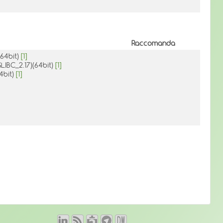
Raccomanda
(64bit)
[1]
GLIBC_2.17)(64bit)
[1]
4bit)
[1]