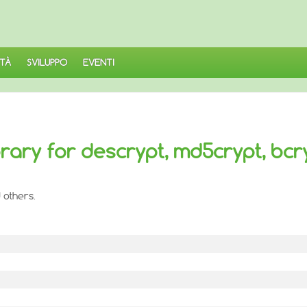
TÀ
SVILUPPO
EVENTI
brary for descrypt, md5crypt, bcr
 others.