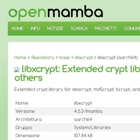
↓
SALTA
AL
CONTENUTO
PRINCIPALE
HOME
INFO
NOTIZIE
SCARICA
PACCHETTI
COMUNI
Home
>
Repository
>
base
>
libxcrypt
> libxcrypt (aarch64)
libxcrypt: Extended crypt li
others
Extended crypt library for descrypt, md5crypt, bcrypt, and
Nome:
libxcrypt
Versione:
4.5.2-1mamba
Architettura:
aarch64
Gruppo:
System/Libraries
Dimensione:
107.84 kB