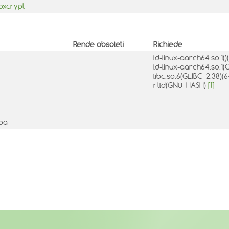
bxcrypt
Rende obsoleti
Richiede
ld-linux-aarch64.so.1()
ld-linux-aarch64.so.1(
libc.so.6(GLIBC_2.38)(6
rtld(GNU_HASH)
[1]
mba