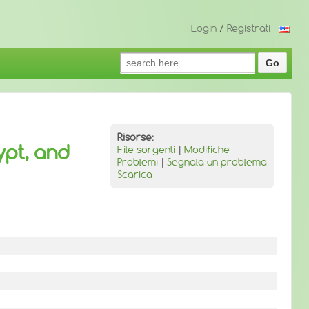
Login
/
Registrati
Search
for:
Risorse:
ypt, and
File sorgenti
|
Modifiche
Problemi
|
Segnala un problema
Scarica