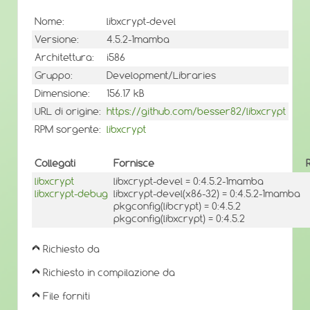
Nome:
libxcrypt-devel
Versione:
4.5.2-1mamba
Architettura:
i586
Gruppo:
Development/Libraries
Dimensione:
156.17 kB
URL di origine:
https://github.com/besser82/libxcrypt
RPM sorgente:
libxcrypt
Collegati
Fornisce
libxcrypt
libxcrypt-devel = 0:4.5.2-1mamba
libxcrypt-debug
libxcrypt-devel(x86-32) = 0:4.5.2-1mamba
pkgconfig(libcrypt) = 0:4.5.2
pkgconfig(libxcrypt) = 0:4.5.2
Richiesto da
Richiesto in compilazione da
File forniti