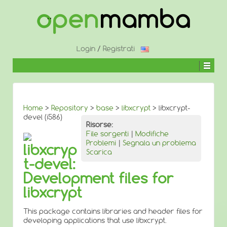
↓
SALTA
AL
CONTENUTO
PRINCIPALE
Login
/
Registrati
Home
>
Repository
>
base
>
libxcrypt
> libxcrypt-
devel (i586)
Risorse:
File sorgenti
|
Modifiche
Problemi
|
Segnala un problema
libxcryp
Scarica
t-devel:
Development files for
libxcrypt
This package contains libraries and header files for
developing applications that use libxcrypt.