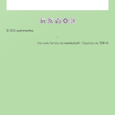
© 2026
openmamba
↑
Sito web fornito da
mambaSoft
- Ospitato da
TOP-IX