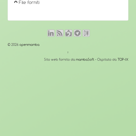
File forniti
© 2026
openmamba
↑
Sito web fornito da
mambaSoft
- Ospitato da
TOP-IX