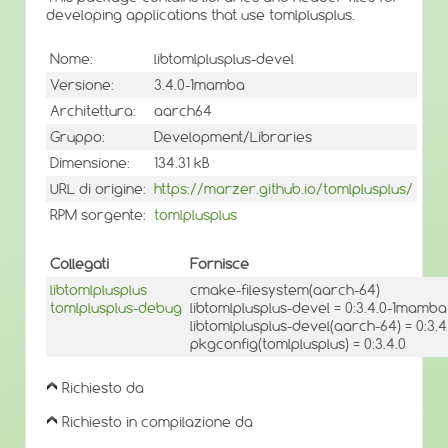
developing applications that use tomlplusplus.
Nome:
libtomlplusplus-devel
Versione:
3.4.0-1mamba
Architettura:
aarch64
Gruppo:
Development/Libraries
Dimensione:
134.31 kB
URL di origine:
https://marzer.github.io/tomlplusplus/
RPM sorgente:
tomlplusplus
Collegati
Fornisce
libtomlplusplus
cmake-filesystem(aarch-64)
tomlplusplus-debug
libtomlplusplus-devel = 0:3.4.0-1mamba
libtomlplusplus-devel(aarch-64) = 0:3
pkgconfig(tomlplusplus) = 0:3.4.0
Richiesto da
Richiesto in compilazione da