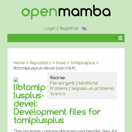
↓
SALTA
AL
CONTENUTO
PRINCIPALE
Login
/
Registrati
Home
>
Repository
>
base
>
tomlplusplus
>
libtomlplusplus-devel (aarch64)
Risorse:
File sorgenti
|
Modifiche
libtomlp
Problemi
|
Segnala un problema
lusplus-
Scarica
devel:
Development files for
tomlplusplus
This package contains libraries and header files for